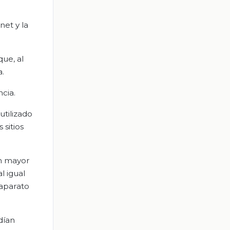
net y la
ue, al
a.
ncia.
utilizado
 sitios
on mayor
l igual
 aparato
dían