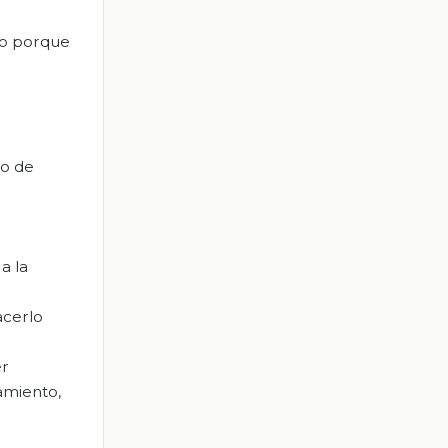
ino porque
io de
a la
acerlo
er
namiento,