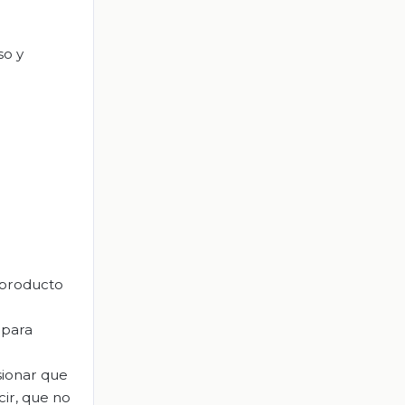
so y
 producto
 para
sionar que
cir, que no