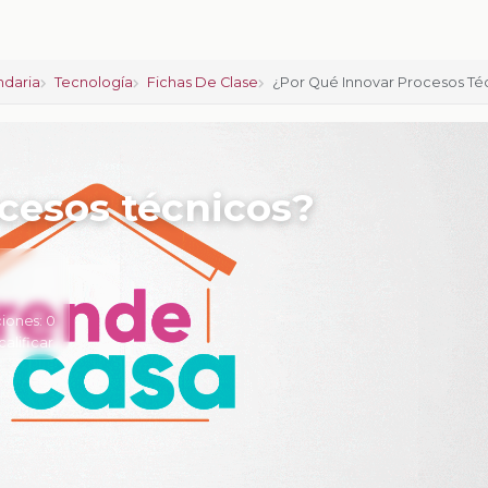
ndaria
Tecnología
Fichas De Clase
¿Por Qué Innovar Procesos Té
cesos técnicos?
iones:
0
calificar