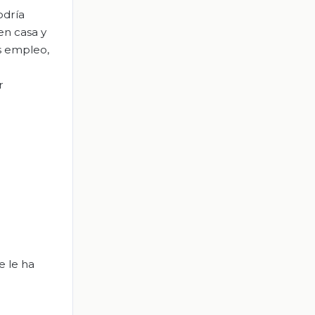
odría
en casa y
ás empleo,
r
e le ha