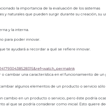
cionado la importancia de la evaluación de los sistemas
ales y naturales que pueden surgir durante su creación, su u
rna y la interna.
ho para poder innovar.
que te ayudará a recordar a qué se refiere innovar.
v=2417930438528315&ref=watch_permalink
ar o cambiar una característica en el funcionamiento de un
 cambiar algunos elementos de un producto o servicio sólo
un cambio en un producto o servicio, pero éste podría oca
o al que se podría considerar como inicial. Esto quiere de