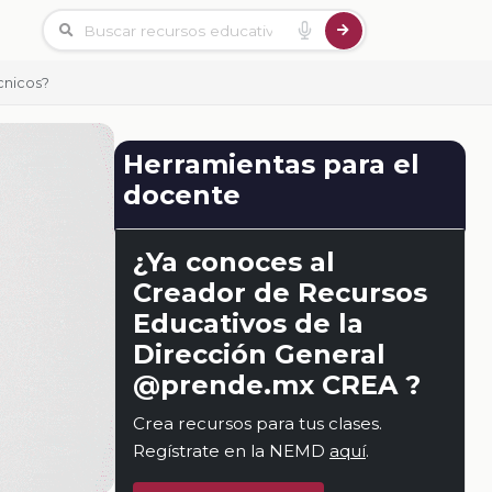
cnicos?
Herramientas para el
docente
¿Ya conoces al
Creador de Recursos
Educativos de la
Dirección General
@prende.mx CREA ?
Crea recursos para tus clases.
Regístrate en la NEMD
aquí
.