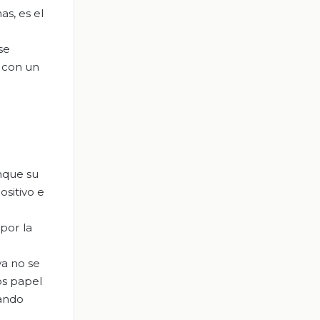
s, es el
se
o con un
unque su
ositivo e
por la
ya no se
os papel
sando