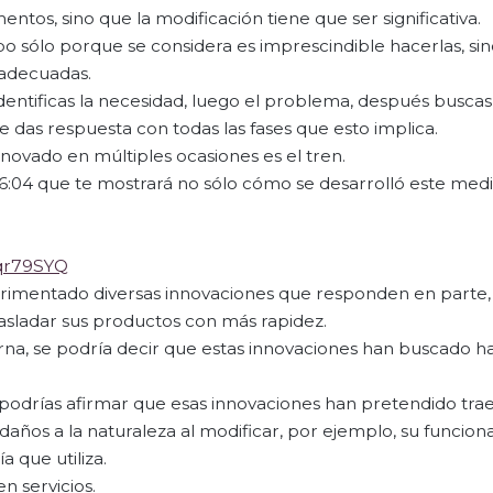
ntos, sino que la modificación tiene que ser significativa.
abo sólo porque se considera es imprescindible hacerlas, s
 adecuadas.
entificas la necesidad, luego el problema, después buscas
 le das respuesta con todas las fases que esto implica.
novado en múltiples ocasiones es el tren.
06:04 que te mostrará no sólo cómo se desarrolló este med
qr79SYQ
rimentado diversas innovaciones que responden en parte, 
rasladar sus productos con más rapidez.
terna, se podría decir que estas innovaciones han buscado h
 podrías afirmar que esas innovaciones han pretendido tra
 daños a la naturaleza al modificar, por ejemplo, su funcio
a que utiliza.
n servicios.