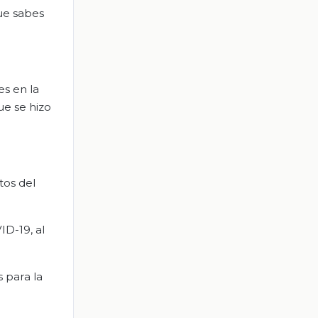
ue sabes
s en la
ue se hizo
tos del
ID-19, al
 para la