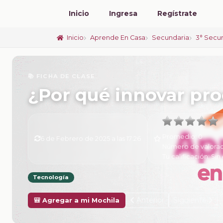
Inicio
Ingresa
Regístrate
Inicio
Aprende En Casa
Secundaria
3° Secu
📚 FICHA DE CLASE
¿Por qué innovar pro
Promedio:
0
6 de Febrero de 2025 a las 17:26
Número de valorac
Tu calificación:
Sin 
Tecnología
Anterior
Siguiente
🎒 Agregar a mi Mochila