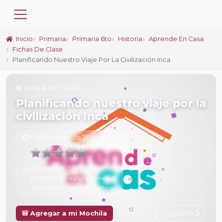
Inicio
Primaria
Primaria 6to
Historia
Aprende En Casa
Fichas De Clase
Planificando Nuestro Viaje Por La Civilización Inca
📚 FICHA DE CLASE
Planificando nuestro viaje por la
civilización Inca
6 de Febrero de 2025 a las 15:53
Promedio:
0
Número de valoraciones:
0
Tu calificación:
Sin calificar
Anterior
Siguiente
🎒 Agregar a mi Mochila