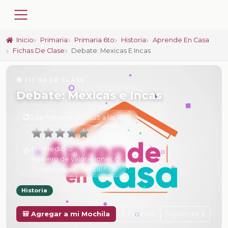
Inicio
Primaria
Primaria 6to
Historia
Aprende En Casa
Fichas De Clase
Debate: Mexicas E Incas
📚 FICHA DE CLASE
Debate: Mexicas e Incas
6 de Febrero de 2025 a las 15:53
Promedio:
0
Número de valoraciones:
0
Tu calificación:
Sin calificar
Historia
Anterior
Siguiente
🎒 Agregar a mi Mochila