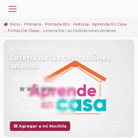
Inicio
Primaria
Primaria 6to
Historia
Aprende En Casa
Fichas De Clase
Lotería De Las Civilizaciones Andinas
📚 FICHA DE CLASE
Lotería de las civilizaciones
andinas
6 de Febrero de 2025 a las 15:53
Promedio:
0
Número de valoraciones:
0
Tu calificación:
Sin calificar
Anterior
Siguiente
🎒 Agregar a mi Mochila