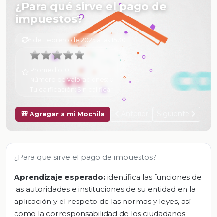
¿Para qué sirve el pago de
impuestos?
6 de Febrero de 2025 a las 15:30
Promedio:
0
Número de valoraciones:
0
Tu calificación:
Sin calificar
Anterior
Siguiente
🎒 Agregar a mi Mochila
¿Para qué sirve el pago de impuestos?
Aprendizaje esperado:
identifica las funciones de
las autoridades e instituciones de su entidad en la
aplicación y el respeto de las normas y leyes, así
como la corresponsabilidad de los ciudadanos