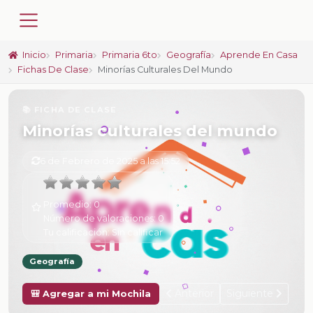
Inicio
Primaria
Primaria 6to
Geografía
Aprende En Casa
Fichas De Clase
Minorías Culturales Del Mundo
📚 FICHA DE CLASE
Minorías culturales del mundo
6 de Febrero de 2025 a las 15:52
Promedio:
0
Número de valoraciones:
0
Tu calificación:
Sin calificar
Geografía
Anterior
Siguiente
🎒 Agregar a mi Mochila