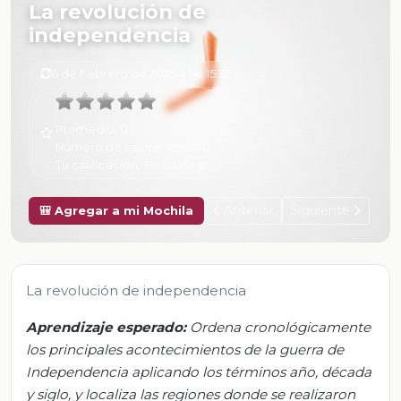
La revolución de
independencia
6 de Febrero de 2025 a las 15:32
Promedio:
0
Número de valoraciones:
0
Tu calificación:
Sin calificar
Anterior
Siguiente
🎒 Agregar a mi Mochila
La revolución de independencia
Aprendizaje esperado:
Ordena cronológicamente
los principales acontecimientos de la guerra de
Independencia aplicando los términos año, década
y siglo, y localiza las regiones donde se realizaron