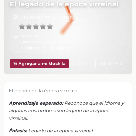
El legado de la época virreinal
6 de Febrero de 2025 a las 15:32
Promedio:
0
Número de valoraciones:
0
Tu calificación:
Sin calificar
Anterior
Siguiente
🎒 Agregar a mi Mochila
El legado de la época virreinal
Aprendizaje esperado:
Reconoce que el idioma y
algunas costumbres son legado de la época
virreinal.
Énfasis:
Legado de la época virreinal.