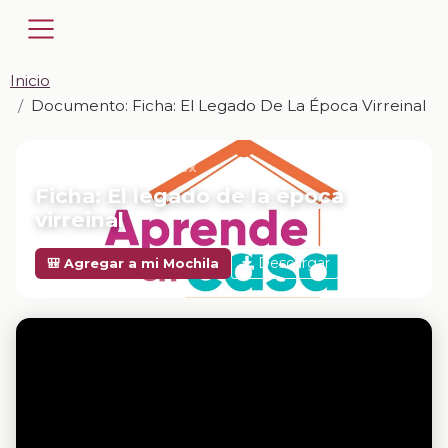
Inicio
Documento: Ficha: El Legado De La Época Virreinal
📎 DOCUMENTO · DOCX
Ficha: El legado de la época
virreinal
Descargar
🎒 Agregar a mi Mochila