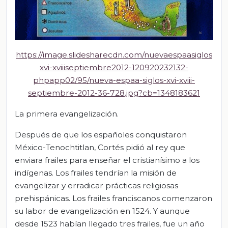
https://image.slidesharecdn.com/nuevaespaasiglos
xvi-xviiiseptiembre2012-120920232132-
phpapp02/95/nueva-espaa-siglos-xvi-xviii-
septiembre-2012-36-728.jpg?cb=1348183621
La primera evangelización.
Después de que los españoles conquistaron
México-Tenochtitlan, Cortés pidió al rey que
enviara frailes para enseñar el cristianísimo a los
indígenas. Los frailes tendrían la misión de
evangelizar y erradicar prácticas religiosas
prehispánicas. Los frailes franciscanos comenzaron
su labor de evangelización en 1524. Y aunque
desde 1523 habían llegado tres frailes, fue un año