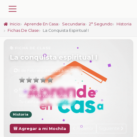
Inicio
Aprende En Casa
Secundaria
2° Segundo
Historia
Fichas De Clase
La Conquista Espiritual I
📚 FICHA DE CLASE
La conquista espiritual I
6 de Febrero de 2025 a las 17:01
Promedio:
0
Número de valoraciones:
0
Tu calificación:
Sin calificar
Historia
Anterior
Siguiente
🎒 Agregar a mi Mochila