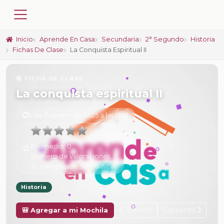
Inicio
Aprende En Casa
Secundaria
2° Segundo
Historia
Fichas De Clase
La Conquista Espiritual II
📚 FICHA DE CLASE
La conquista espiritual II
6 de Febrero de 2025 a las 17:01
Promedio:
0
Número de valoraciones:
0
Tu calificación:
Sin calificar
Historia
Anterior
Siguiente
🎒 Agregar a mi Mochila