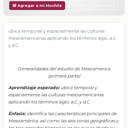
Anterior
Siguiente
🎒 Agregar a mi Mochila
ubica temporal y espacialmente las culturas
mesoamericanas aplicando los términos siglo, a.C.
y d.C.
Generalidades del estudio de
Mesoamérica
(primera parte)
Aprendizaje
esperado:
u
bica temporal y
esp
a
cialmente las culturas
mesoamericanas
aplicando los términos
siglo
, a.C. y d.C.
Énfasis
:
i
dentifica las características principales de
Mesoamérica, así como las seis zonas geográficas y
los
tres
periodos históricos en los que se divide su