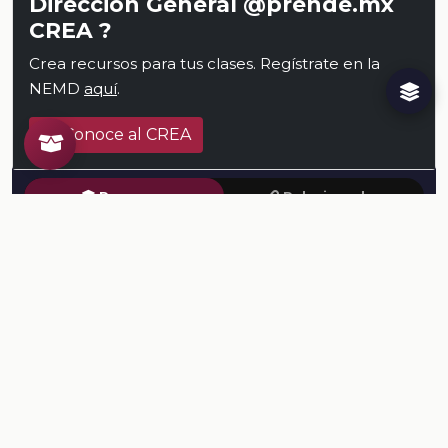
Dirección General @prende.mx
CREA ?
Crea recursos para tus clases. Regístrate en la
NEMD
aquí
.
Conoce al CREA
Recursos
Relacionados
TODOS LOS RECURSOS
Plataforma Digital de la Nueva Escuela Mexicana. Secretaría
de Educación Pública.