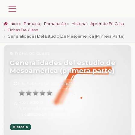
Inicio
Primaria
Primaria 4to
Historia
Aprende En Casa
Fichas De Clase
Generalidades Del Estudio De Mesoamérica (primera Parte)
📚 FICHA DE CLASE
Generalidades del estudio de
Mesoamérica (primera parte)
6 de Febrero de 2025 a las 15:32
Promedio:
0
Número de valoraciones:
0
Tu calificación:
Sin calificar
Historia