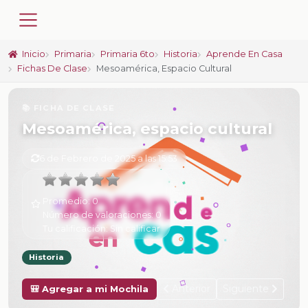
Inicio
Primaria
Primaria 6to
Historia
Aprende En Casa
Fichas De Clase
Mesoamérica, Espacio Cultural
📚 FICHA DE CLASE
Mesoamérica, espacio cultural
6 de Febrero de 2025 a las 15:53
Promedio:
0
Número de valoraciones:
0
Tu calificación:
Sin calificar
Historia
Anterior
Siguiente
🎒 Agregar a mi Mochila