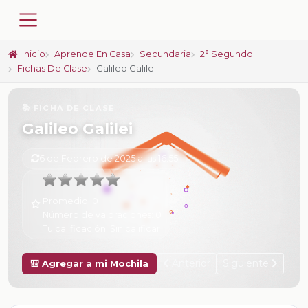
Inicio
Aprende En Casa
Secundaria
2° Segundo
Fichas De Clase
Galileo Galilei
📚 FICHA DE CLASE
Galileo Galilei
6 de Febrero de 2025 a las 16:55
Promedio:
0
Número de valoraciones:
0
Tu calificación:
Sin calificar
Anterior
Siguiente
🎒 Agregar a mi Mochila