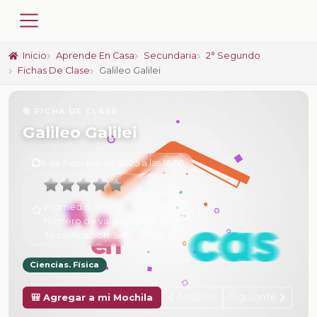
Inicio
Aprende En Casa
Secundaria
2° Segundo
Fichas De Clase
Galileo Galilei
📚 FICHA DE CLASE
Galileo Galilei
6 de Febrero de 2025 a las 16:56
Promedio:
0
Número de valoraciones:
0
Tu calificación:
Sin calificar
Ciencias. Física
Anterior
Siguiente
🎒 Agregar a mi Mochila