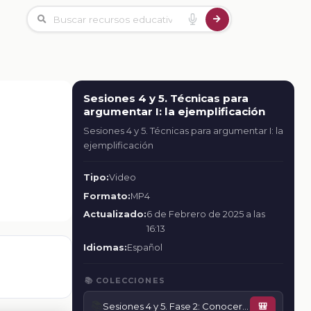
Sesiones 4 y 5. Técnicas para
argumentar I: la ejemplificación
Sesiones 4 y 5. Técnicas para argumentar I: la
ejemplificación
Tipo:
Video
Formato:
MP4
Actualizado:
6 de Febrero de 2025 a las
16:13
Idiomas:
Español
📚 COLECCIONES
📚
Sesiones 4 y 5. Fase 2: Conocer y valorar las lenguas originarias
🎒