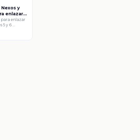
. Nexos y
ra enlazar
s para enlazar
s 5 y 6 …