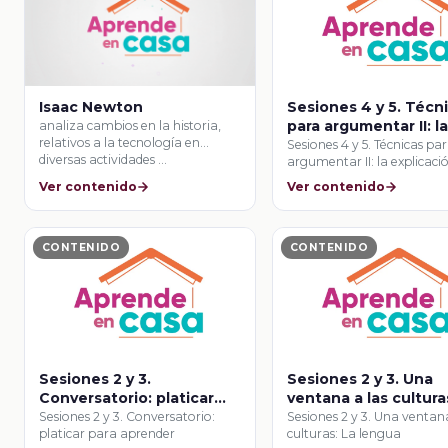
Isaac Newton
Sesiones 4 y 5. Técn
para argumentar II: l
analiza cambios en la historia,
relativos a la tecnología en
explicación de un
Sesiones 4 y 5. Técnicas pa
diversas actividades …
argumentar II: la explicaci
proceso
un …
Ver contenido
Ver contenido
CONTENIDO
CONTENIDO
Sesiones 2 y 3.
Sesiones 2 y 3. Una
Conversatorio: platicar
ventana a las cultura
para aprender
lengua
Sesiones 2 y 3. Conversatorio:
Sesiones 2 y 3. Una ventana
platicar para aprender
culturas: La lengua