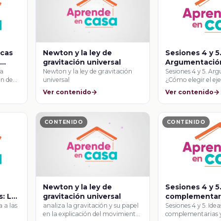
icas
Newton y la ley de
Sesiones 4 y 5
a
gravitación universal
Argumentació
elegir el ejem
ra
Newton y la ley de gravitación
Sesiones 4 y 5. Ar
ón de
universal
¿Cómo elegir el e
adecuado?
adecuado?
Ver contenido
Ver contenido
CONTENIDO
CONTENIDO
Newton y la ley de
Sesiones 4 y 5
s: La
gravitación universal
complementari
contradictoria
 a las
analiza la gravitación y su papel
Sesiones 4 y 5. Idea
en la explicación del movimiento
complementarias 