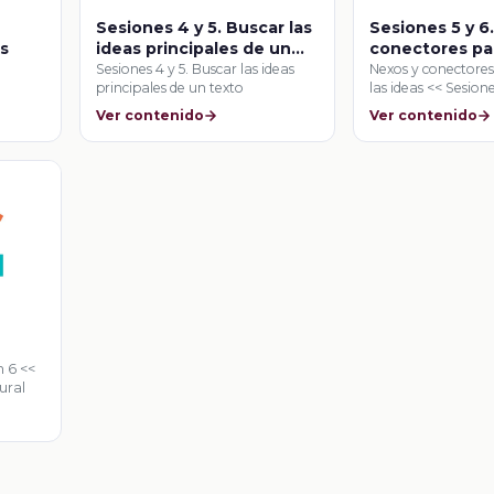
Sesiones 4 y 5. Buscar las
Sesiones 5 y 6
s
ideas principales de un
conectores pa
texto
ideas
Sesiones 4 y 5. Buscar las ideas
Nexos y conectore
principales de un texto
las ideas << Sesione
Ver contenido
Ver contenido
n 6 <<
tural