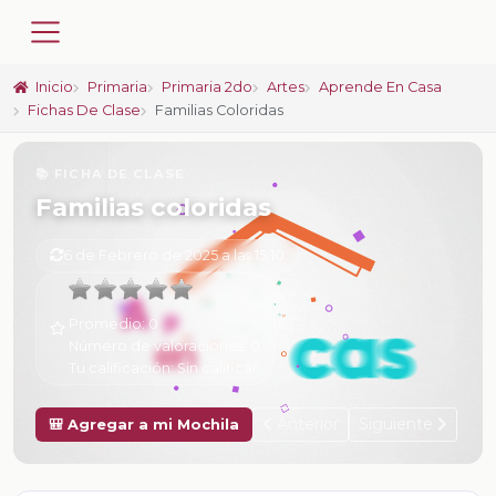
Inicio
Primaria
Primaria 2do
Artes
Aprende En Casa
Fichas De Clase
Familias Coloridas
📚 FICHA DE CLASE
Familias coloridas
6 de Febrero de 2025 a las 15:10
Promedio:
0
Número de valoraciones:
0
Tu calificación:
Sin calificar
Anterior
Siguiente
🎒 Agregar a mi Mochila