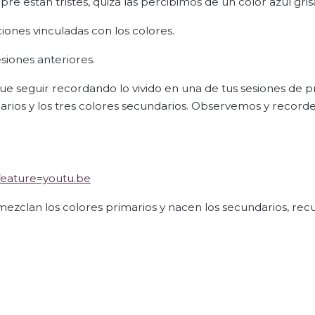
mpre están tristes, quizá las percibimos de un color azul gri
ones vinculadas con los colores.
iones anteriores.
e seguir recordando lo vivido en una de tus sesiones de p
marios y los tres colores secundarios. Observemos y recor
feature=youtu.be
mezclan los colores primarios y nacen los secundarios, rec