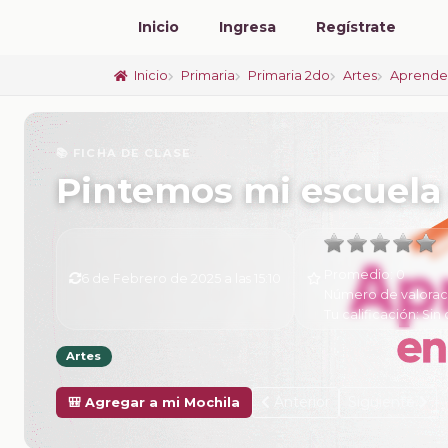
Inicio
Ingresa
Regístrate
Inicio
Primaria
Primaria 2do
Artes
Aprende
📚 FICHA DE CLASE
Pintemos mi escuela
Promedio:
0
6 de Febrero de 2025 a las 15:10
Número de valorac
Tu calificación:
Sin 
Artes
Anterior
Siguiente
🎒 Agregar a mi Mochila