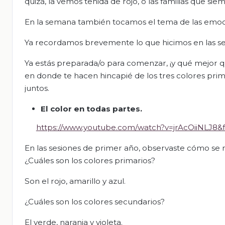
quizá, la vemos teñida de rojo, o las familias que sie
En la semana también tocamos el tema de las emoci
Ya recordamos brevemente lo que hicimos en las ses
Ya estás preparada/o para comenzar, ¡y qué mejor qu
en donde te hacen hincapié de los tres colores pri
juntos.
El color en todas partes.
https://www.youtube.com/watch?v=jrAcOiiNLJ8&
En las sesiones de primer año, observaste cómo se 
¿Cuáles son los colores primarios?
Son el rojo, amarillo y azul.
¿Cuáles son los colores secundarios?
El verde, naranja y violeta.