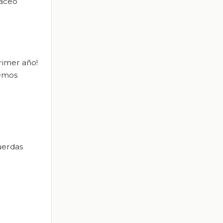
sáceo
rimer año!
demos
uerdas