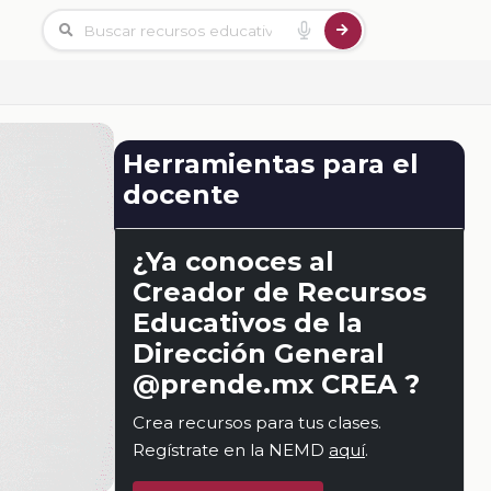
Herramientas para el
docente
¿Ya conoces al
Creador de Recursos
Educativos de la
Dirección General
@prende.mx CREA ?
Crea recursos para tus clases.
Regístrate en la NEMD
aquí
.