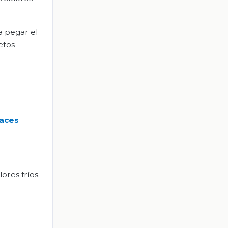
a pegar el
etos
aces
ores fríos.