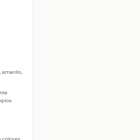
 amarillo,
nte
plos.
s colores