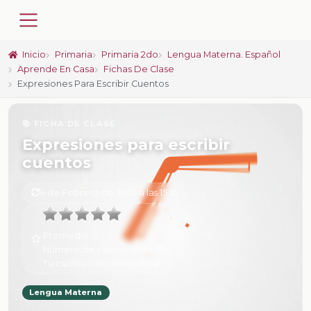
Inicio
Primaria
Primaria 2do
Lengua Materna. Español
Aprende En Casa
Fichas De Clase
Expresiones Para Escribir Cuentos
📚 FICHA DE CLASE
Expresiones para escribir
cuentos
6 de Febrero de 2025 a las 15:14
Promedio:
0
Número de valoraciones:
0
Tu calificación:
Sin calificar
Lengua Materna