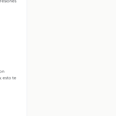
presiones
son
; esto te