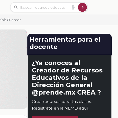
ribir Cuentos
Herramientas para el
docente
¿Ya conoces al
Creador de Recursos
Educativos de la
Dirección General
@prende.mx CREA ?
Crea recursos para tus clases.
Regístrate en la NEMD
aquí
.