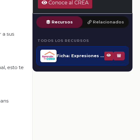
Conoce al CREA
Recursos
Relacionados
 a sus
TODOS LOS RECURSOS
Ficha: Expresiones para escribir cuentos
🎒
al, esto te
Hans