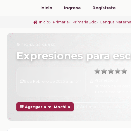
Inicio
Ingresa
Regístrate
Inicio
Primaria
Primaria 2do
Lengua Materna
📚 FICHA DE CLASE
Expresiones para esc
Promedio:
0
6 de Febrero de 2025 a las 15:14
Número de valorac
Tu calificación:
Sin 
Anterior
Siguiente
🎒 Agregar a mi Mochila