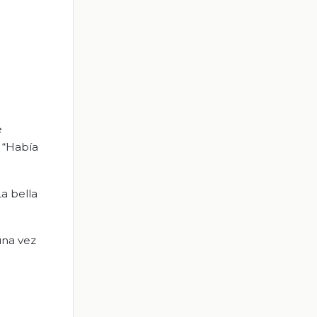
e
o “Había
a bella
una vez