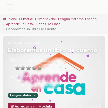
Inicio
Primaria
Primaria 2do
Lengua Materna. Español
Aprende En Casa
Fichas De Clase
Elaboremos Un Libro De Cuento
📚 FICHA DE CLASE
Elaboremos un libro de cuento
6 de Febrero de 2025 a las 15:14
Promedio:
0
Número de valoraciones:
0
Tu calificación:
Sin calificar
Lengua Materna
Anterior
Siguiente
🎒 Agregar a mi Mochila