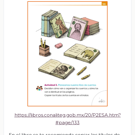
https://libros.conaliteg.gob.mx/20/P2ESA.htm?
#page/133
En el libro se te recomienda copiar los títulos de