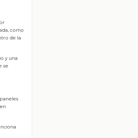
or
lada, como
tro de la
io y una
e se
 paneles
ien
unciona