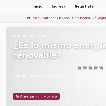
Inicio
Ingresa
Regístrate
Inicio
Aprende En Casa
Secundaria
2° Segu
📚 FICHA DE CLASE
¿Es lo mismo energía
renovable?
Promedio:
0
6 de Febrero de 2025 a las 16:55
Número de valorac
Tu calificación:
Sin 
Anterior
Siguiente
🎒 Agregar a mi Mochila