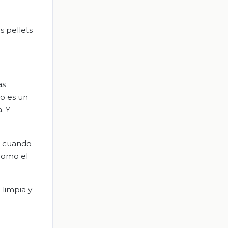
s pellets
as
no es un
. Y
on cuando
como el
 limpia y