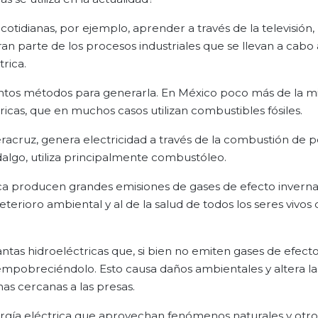
cotidianas, por ejemplo, aprender a través de la televisión,
n parte de los procesos industriales que se llevan a cabo 
rica.
intos métodos para generarla. En México poco más de la mi
icas, que en muchos casos utilizan combustibles fósiles.
racruz, genera electricidad a través de la combustión de p
dalgo, utiliza principalmente combustóleo.
ica producen grandes emisiones de gases de efecto invern
eterioro ambiental y al de la salud de todos los seres vivos
ntas hidroeléctricas que, si bien no emiten gases de efect
, empobreciéndolo. Esto causa daños ambientales y altera la
nas cercanas a las presas.
ergía eléctrica que aprovechan fenómenos naturales y otr