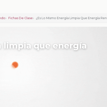
ndo
Fichas De Clase
¿Es Lo Mismo Energía Limpia Que Energía Re
 limpia que energía
iones:
0
calificar