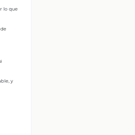
r lo que
 de
i
ble, y