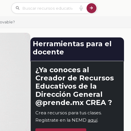
novable?
Herramientas para el
docente
¿Ya conoces al
Creador de Recursos
Educativos de la
Dirección General
@prende.mx CREA ?
Crea recursos para tus clases.
Regístrate en la NEMD
aquí
.