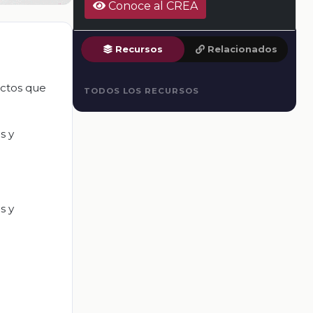
Conoce al CREA
Recursos
Relacionados
ectos que
TODOS LOS RECURSOS
s y
s y