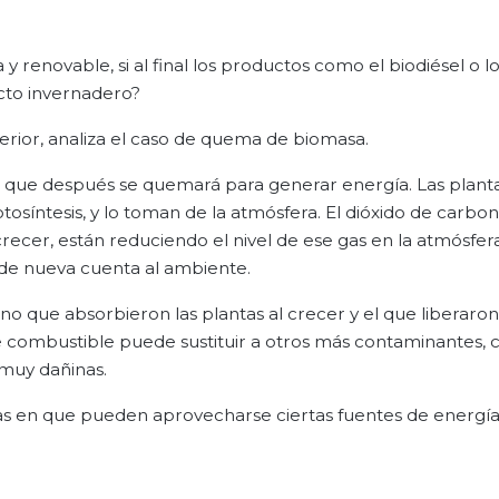
 renovable, si al final los productos como el biodiésel o lo
cto invernadero?
rior, analiza el caso de quema de biomasa.
a que después se quemará para generar energía. Las plant
tosíntesis, y lo toman de la atmósfera. El dióxido de carbo
crecer, están reduciendo el nivel de ese gas en la atmósfera
 de nueva cuenta al ambiente.
ono que absorbieron las plantas al crecer y el que liberar
e combustible puede sustituir a otros más contaminantes, 
 muy dañinas.
mas en que pueden aprovecharse ciertas fuentes de energía