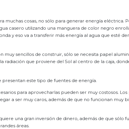
ara muchas cosas, no sólo para generar energía eléctrica. P
agua casero utilizando una manguera de color negro enrol
onda y eso va a transferir más energía al agua que esté den
 muy sencillos de construir, sólo se necesita papel alumin
la radiación que proviene del Sol al centro de la caja, dond
ue presentan este tipo de fuentes de energía.
ecesarios para aprovecharlas pueden ser muy costosos. Los
llegar a ser muy caros, además de que no funcionan muy b
uiere una gran inversión de dinero, además de que sólo f
grandes áreas.