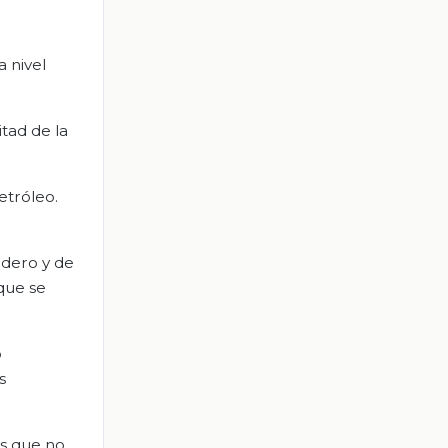
a nivel
tad de la
etróleo.
adero y de
 que se
o
s
os que no