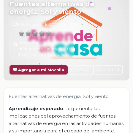
Fuentes alternativas de
energía: Sol y viento
6 de Febrero de 2025 a las 15:49
Promedio:
0
Número de valoraciones:
0
Tu calificación:
Sin calificar
Anterior
Siguiente
🎒 Agregar a mi Mochila
Fuentes alternativas de energía: Sol y viento
Aprendizaje esperado
: argumenta las
implicaciones del aprovechamiento de fuentes
alternativas de energía en las actividades humanas
y su importancia para el cuidado del ambiente.