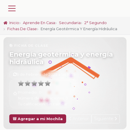
Inicio
Aprende En Casa
Secundaria
2° Segundo
Fichas De Clase
Energía Geotérmica Y Energía Hidráulica
📚 FICHA DE CLASE
Energía geotérmica y energía
hidráulica
6 de Febrero de 2025 a las 16:55
Promedio:
0
Número de valoraciones:
0
Tu calificación:
Sin calificar
Anterior
Siguiente
🎒 Agregar a mi Mochila