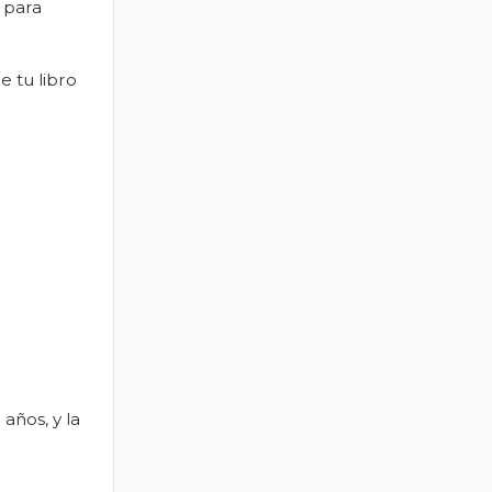
 para
e tu libro
años, y la
.