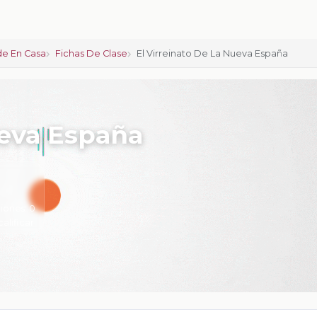
e En Casa
Fichas De Clase
El Virreinato De La Nueva España
ueva España
iones:
0
calificar