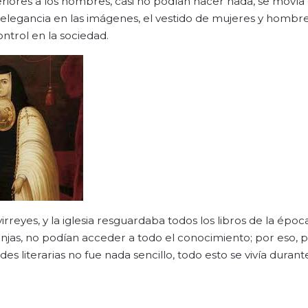
eriores a los hombres, casi no podían hacer nada, se movía
elegancia en las imágenes, el vestido de mujeres y hombre
ontrol en la sociedad.
rreyes, y la iglesia resguardaba todos los libros de la époc
monjas, no podían acceder a todo el conocimiento; por eso, 
es literarias no fue nada sencillo, todo esto se vivía durant