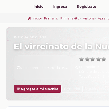
Inicio
Ingresa
Regístrate
Inicio
Primaria
Primaria 4to
Historia
Aprend
📚 FICHA DE CLASE
El virreinato de la N
Promedio:
0
6 de Febrero de 2025 a las 15:32
Número de valorac
Tu calificación:
Sin 
Anterior
Siguiente
🎒 Agregar a mi Mochila