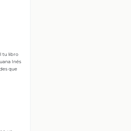
 tu libro
Juana Inés
ades que