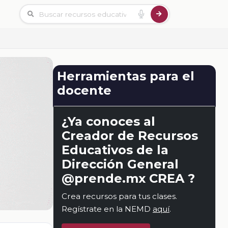
Herramientas para el
docente
¿Ya conoces al
Creador de Recursos
Educativos de la
Dirección General
@prende.mx CREA ?
Crea recursos para tus clases.
Regístrate en la NEMD
aquí
.