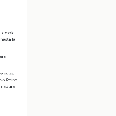
atemala,
hasta la
ara
vincias
evo Reino
emadura.