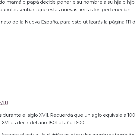
ando mamá o papá decide ponerle su nombre a su hija o hijo
pañoles sentían, que estas nuevas tierras les pertenecían.
inato de la Nueva España, para esto utilizarás la página 111 d
/111
s durante el siglo XVll. Recuerda que un siglo equivale a 100 
 XVl es decir del año 1501 al año 1600.
erente al actual, la división es otra y los nombres también