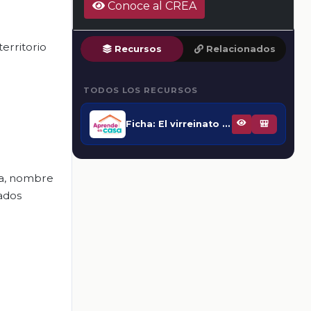
Conoce al CREA
territorio
Recursos
Relacionados
TODOS LOS RECURSOS
Ficha: El virreinato de la Nueva España
🎒
ña, nombre
tados