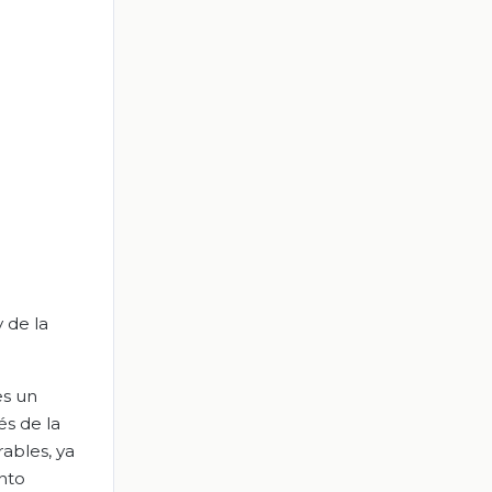
 de la
es un
s de la
rables, ya
nto