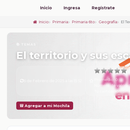
Inicio
Ingresa
Regístrate
Inicio
Primaria
Primaria 6to
Geografía
El Te
📚 TEMAS
El territorio y sus esc
Promedio:
0
6 de Febrero de 2025 a las 15:52
Número de valorac
Tu calificación:
Sin 
🎒 Agregar a mi Mochila