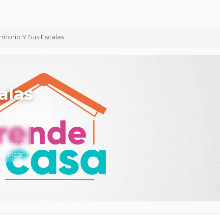
rritorio Y Sus Escalas
alas
iones:
0
calificar