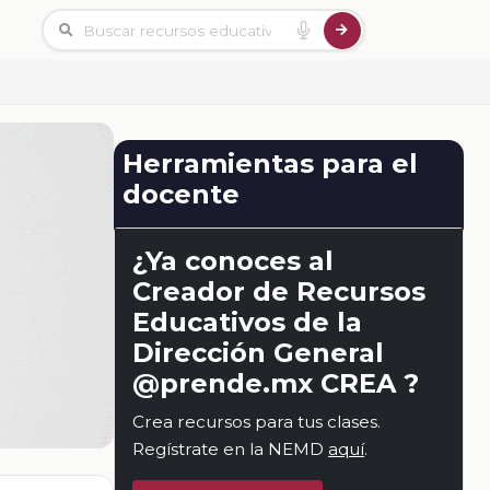
Herramientas para el
docente
¿Ya conoces al
Creador de Recursos
Educativos de la
Dirección General
@prende.mx CREA ?
Crea recursos para tus clases.
Regístrate en la NEMD
aquí
.