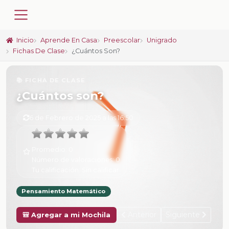
Inicio
Aprende En Casa
Preescolar
Unigrado
Fichas De Clase
¿Cuántos Son?
📚 FICHA DE CLASE
¿Cuántos son?
6 de Febrero de 2025 a las 16:50
Promedio:
0
Número de valoraciones:
0
Tu calificación:
Sin calificar
Pensamiento Matemático
Anterior
Siguiente
🎒 Agregar a mi Mochila