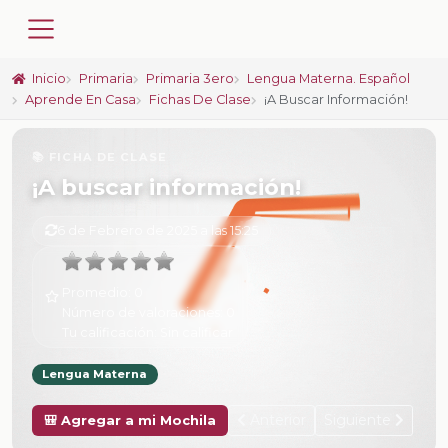
Inicio
Primaria
Primaria 3ero
Lengua Materna. Español
Aprende En Casa
Fichas De Clase
¡A Buscar Información!
📚 FICHA DE CLASE
¡A buscar información!
6 de Febrero de 2025 a las 15:25
Promedio:
0
Número de valoraciones:
0
Tu calificación:
Sin calificar
Lengua Materna
Anterior
Siguiente
🎒 Agregar a mi Mochila