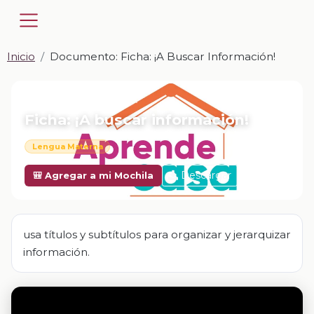
Inicio
Documento: Ficha: ¡A Buscar Información!
📎 DOCUMENTO · DOCX
Ficha: ¡A buscar información!
Lengua Materna
Descargar
🎒 Agregar a mi Mochila
usa títulos y subtítulos para organizar y jerarquizar
información.