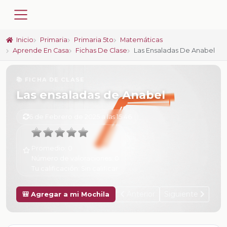
Inicio
Primaria
Primaria 5to
Matemáticas
Aprende En Casa
Fichas De Clase
Las Ensaladas De Anabel
📚 FICHA DE CLASE
Las ensaladas de Anabel
6 de Febrero de 2025 a las 15:46
Promedio:
0
Número de valoraciones:
0
Tu calificación:
Sin calificar
Anterior
Siguiente
🎒 Agregar a mi Mochila