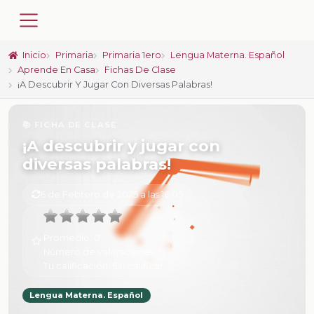
Inicio
Primaria
Primaria 1ero
Lengua Materna. Español
Aprende En Casa
Fichas De Clase
¡A Descubrir Y Jugar Con Diversas Palabras!
📚 FICHA DE CLASE
¡A descubrir y jugar con
diversas palabras!
6 de Febrero de 2025 a las 16:05
Promedio:
0
Número de valoraciones:
0
Tu calificación:
Sin calificar
Lengua Materna. Español