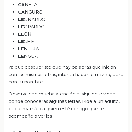
CA
NELA
CA
NGURO
LE
ONARDO
LE
OPARDO
LE
ÓN
LE
CHE
LE
NTEJA
LE
NGUA
Ya que descubriste que hay palabras que inician
con las mismas letras, intenta hacer lo mismo, pero
con tu nombre.
Observa con mucha atención el siguiente video
donde conocerás algunas letras. Pide a un adulto,
papá, mamá o a quien esté contigo que te
acompañe a verlos: