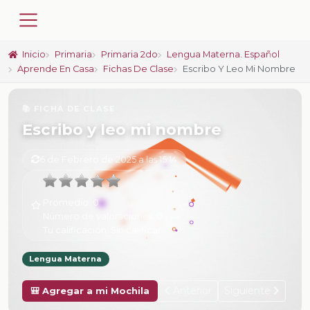
Inicio
Primaria
Primaria 2do
Lengua Materna. Español
Aprende En Casa
Fichas De Clase
Escribo Y Leo Mi Nombre
📚 FICHA DE CLASE
Escribo y leo mi nombre
6 de Febrero de 2025 a las 15:14
Promedio:
0
Número de valoraciones:
0
Tu calificación:
Sin calificar
Lengua Materna
Anterior
Siguiente
🎒 Agregar a mi Mochila