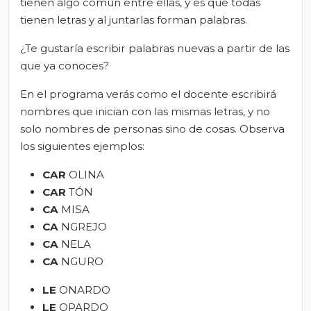
tienen algo común entre ellas, y es que todas
tienen letras y al juntarlas forman palabras.
¿Te gustaría escribir palabras nuevas a partir de las
que ya conoces?
En el programa verás como el docente escribirá
nombres que inician con las mismas letras, y no
solo nombres de personas sino de cosas. Observa
los siguientes ejemplos:
CAR
OLINA
CAR
TÓN
CA
MISA
CA
NGREJO
CA
NELA
CA
NGURO
LE
ONARDO
LE
OPARDO