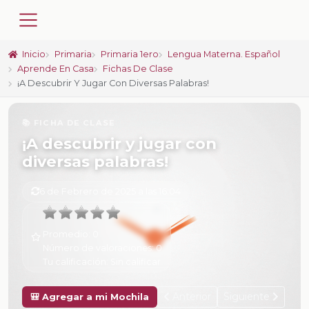
Inicio
Primaria
Primaria 1ero
Lengua Materna. Español
Aprende En Casa
Fichas De Clase
¡A Descubrir Y Jugar Con Diversas Palabras!
📚 FICHA DE CLASE
¡A descubrir y jugar con
diversas palabras!
6 de Febrero de 2025 a las 16:04
Promedio:
0
Número de valoraciones:
0
Tu calificación:
Sin calificar
Anterior
Siguiente
🎒 Agregar a mi Mochila