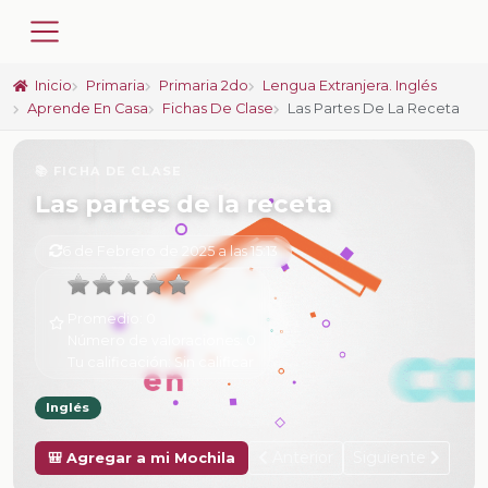
Inicio
Primaria
Primaria 2do
Lengua Extranjera. Inglés
Aprende En Casa
Fichas De Clase
Las Partes De La Receta
📚 FICHA DE CLASE
Las partes de la receta
6 de Febrero de 2025 a las 15:13
Promedio:
0
Número de valoraciones:
0
Tu calificación:
Sin calificar
Inglés
Anterior
Siguiente
🎒 Agregar a mi Mochila