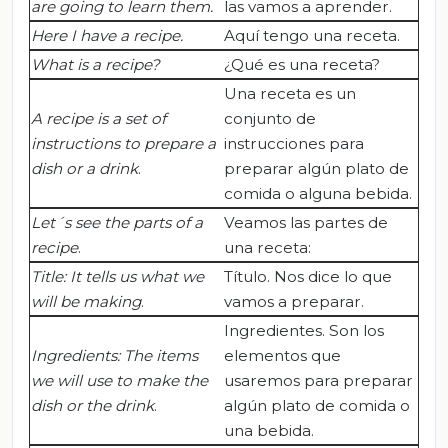
are going to learn them.
las vamos a aprender.
Here I have a recipe.
Aquí tengo una receta.
What
is
a
recipe
?
¿Qué es una receta?
Una receta es un
A recipe is a set of
conjunto de
instructions to prepare a
instrucciones para
dish or a drink
.
preparar algún plato de
comida o alguna bebida.
Let´s see the parts of a
Veamos las partes de
recipe
.
una receta:
Title: It tells us what we
Título. Nos dice lo que
will be making
.
vamos a preparar.
Ingredientes. Son los
Ingredients: The items
elementos que
we will use to make the
usaremos para preparar
dish or the drink
.
algún plato de comida o
una bebida.