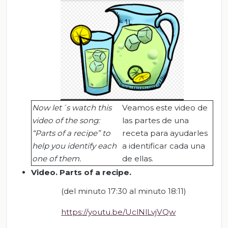
Now let´s watch this
Veamos este video de
video of the song:
las partes de una
“Parts of a recipe” to
receta para ayudarles
help you identify each
a identificar cada una
one of them.
de ellas.
Video. Parts of a recipe.
(del minuto 17:30 al minuto 18:11)
https://youtu.be/UclNlLvjVQw