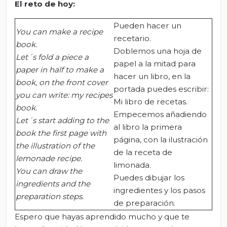
El
r
eto de
h
oy:
Pueden hacer un
You can make a recipe
recetario.
book.
Doblemos una hoja de
Let´s fold a piece a
papel a la mitad para
paper in half to make a
hacer un libro, en la
book, on the front cover
portada puedes escribir:
you can write: my recipes
Mi libro de recetas.
book.
Empecemos añadiendo
Let´s start adding to the
al libro la primera
book the first page with
página, con la ilustración
the illustration of the
de la receta de
lemonade recipe.
limonada.
You can draw the
Puedes dibujar los
ingredients and the
ingredientes y los pasos
preparation steps.
de preparación.
Espero que hayas aprendido mucho y que te