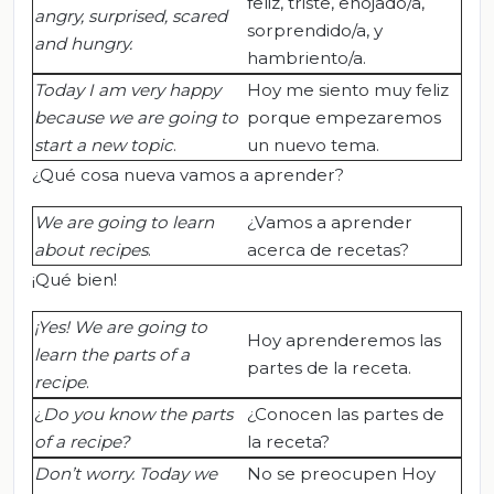
feliz, triste, enojado/a,
angry, surprised, scared
sorprendido/a, y
and hungry
.
hambriento/a.
Today I am very happy
Hoy me siento muy feliz
because we are going to
porque empezaremos
start a new topic
.
un nuevo tema.
¿Qué cosa nueva vamos a aprender?
We are going to learn
¿Vamos a aprender
about recipes
.
acerca de recetas?
¡Qué bien!
¡Yes!
We are going to
Hoy aprenderemos las
learn the parts of a
partes de la receta.
recipe
.
¿
Do you know the parts
¿Conocen las partes de
of a recipe?
la receta?
Don’t worry. Today we
No se preocupen Hoy