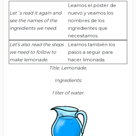
Leamos el póster de
Let´s read it again and
nuevo y veamos los
see the names of the
nombres de los
ingredients we need.
ingredientes que
necesitamos.
Let’s also read the steps
Leamos también los
we need to follow to
pasos a seguir para
make lemonade.
hacer limonada.
Title: Lemonade.
Ingredients:
1 liter of water.