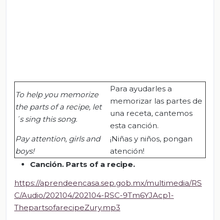
Para ayudarles a
To help you memorize
memorizar las partes de
the parts of a recipe, let
una receta, cantemos
´s sing this song.
esta canción.
Pay attention, girls and
¡Niñas y niños, pongan
boys!
atención!
Canción
. Parts of a recipe.
https://aprendeencasa.sep.gob.mx/multimedia/RS
C/Audio/202104/202104-RSC-9Tm6YJAcp1-
ThepartsofarecipeZury.mp3