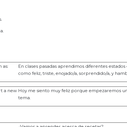
.
a.
 as:
En clases pasadas aprendimos diferentes estados
como feliz, triste, enojado/a, sorprendido/a, y hamb
rt a new
Hoy me siento muy feliz porque empezaremos u
tema.
¿Vamos a aprender acerca de recetas?