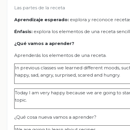
Las partes de la receta
Aprendizaje esperado:
explora y reconoce recetas
Énfasis:
explora los elementos de una receta sencill
¿Qué vamos a aprender?
Aprenderás los elementos de una receta.
In previous classes we learned different moods, such
happy, sad, angry, surprised, scared and hungry.
Today I am very happy because we are going to sta
topic.
¿Qué cosa nueva vamos a aprender?
We are going to learn about recipes.