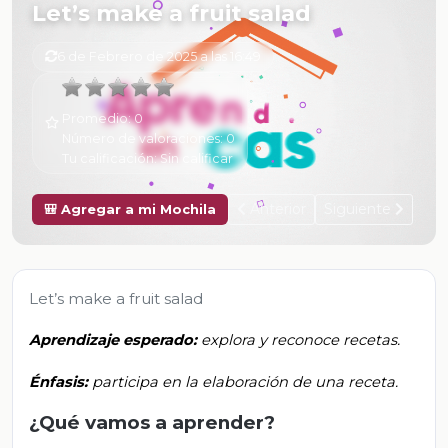
Let’s make a fruit salad
6 de Febrero de 2025 a las 16:49
Promedio:
0
Número de valoraciones:
0
Tu calificación:
Sin calificar
Anterior
Siguiente
🎒 Agregar a mi Mochila
Let’s make a fruit salad
Aprendizaje esperado:
explora y reconoce recetas.
Énfasis:
participa en la elaboración de una receta.
¿Qué vamos a aprender?