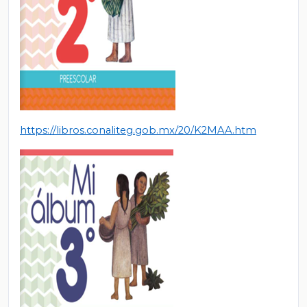
https://libros.conaliteg.gob.mx/20/K2MAA.htm