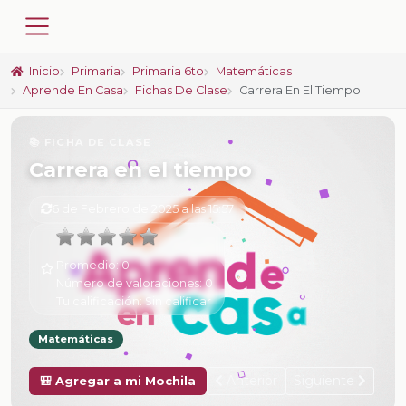
Inicio
Primaria
Primaria 6to
Matemáticas
Aprende En Casa
Fichas De Clase
Carrera En El Tiempo
📚 FICHA DE CLASE
Carrera en el tiempo
6 de Febrero de 2025 a las 15:57
Promedio:
0
Número de valoraciones:
0
Tu calificación:
Sin calificar
Matemáticas
Anterior
Siguiente
🎒 Agregar a mi Mochila