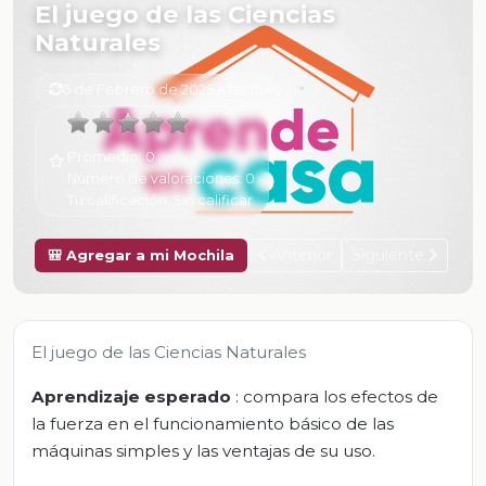
El juego de las Ciencias
Naturales
6 de Febrero de 2025 a las 15:49
Promedio:
0
Número de valoraciones:
0
Tu calificación:
Sin calificar
Anterior
Siguiente
🎒 Agregar a mi Mochila
El juego de las Ciencias Naturales
Aprendizaje esperado
: compara los efectos de
la fuerza en el funcionamiento básico de las
máquinas simples y las ventajas de su uso.