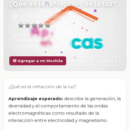
¿Qué es la refracción de la luz?
6 de Febrero de 2025 a las 16:55
Promedio:
0
Número de valoraciones:
0
Tu calificación:
Sin calificar
Anterior
Siguiente
🎒 Agregar a mi Mochila
¿Qué es la refracción de la luz?
Aprendizaje esperado:
describe la generación, la
diversidad y el comportamiento de las ondas
electromagnéticas como resultado de la
interacción entre electricidad y magnetismo.