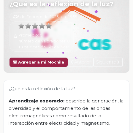
¿Qué es la reflexión de la luz?
6 de Febrero de 2025 a las 16:55
Promedio:
0
Número de valoraciones:
0
Tu calificación:
Sin calificar
Anterior
Siguiente
🎒 Agregar a mi Mochila
¿Qué es la reflexión de la luz?
Aprendizaje esperado:
describe la generación, la
diversidad y el comportamiento de las ondas
electromagnéticas como resultado de la
interacción entre electricidad y magnetismo.