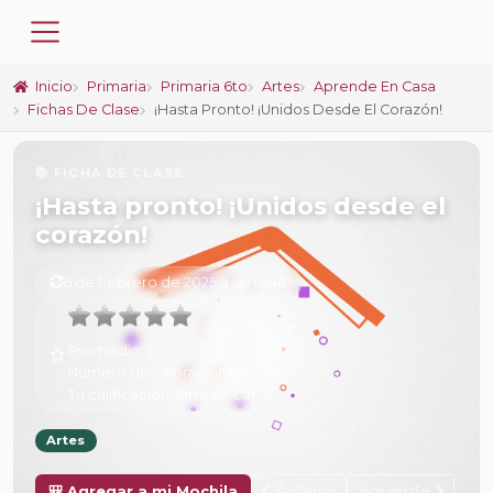
Inicio
Primaria
Primaria 6to
Artes
Aprende En Casa
Fichas De Clase
¡Hasta Pronto! ¡Unidos Desde El Corazón!
📚 FICHA DE CLASE
¡Hasta pronto! ¡Unidos desde el
corazón!
6 de Febrero de 2025 a las 15:48
Promedio:
0
Número de valoraciones:
0
Tu calificación:
Sin calificar
Artes
Anterior
Siguiente
🎒 Agregar a mi Mochila