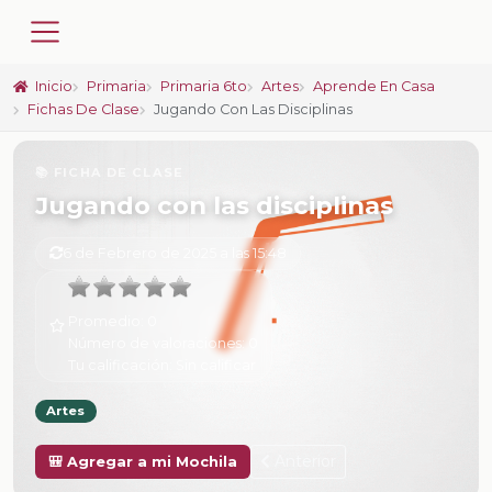
Inicio
Primaria
Primaria 6to
Artes
Aprende En Casa
Fichas De Clase
Jugando Con Las Disciplinas
📚 FICHA DE CLASE
Jugando con las disciplinas
6 de Febrero de 2025 a las 15:48
Promedio:
0
Número de valoraciones:
0
Tu calificación:
Sin calificar
Artes
Anterior
🎒 Agregar a mi Mochila