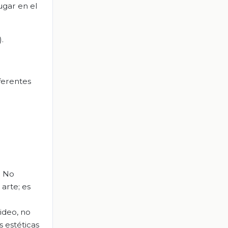
ugar en el
.
ferentes
. No
arte; es
ideo, no
s estéticas