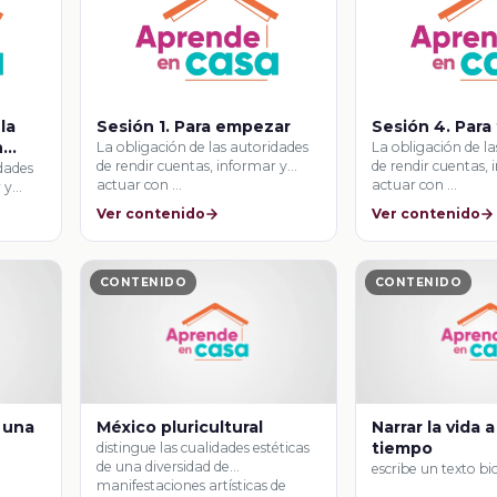
la
Sesión 1. Para empezar
Sesión 4. Para
n
La obligación de las autoridades
La obligación de l
de rendir cuentas, informar y
de rendir cuentas,
l
idades
actuar con …
actuar con …
 y
Ver contenido
Ver contenido
CONTENIDO
CONTENIDO
 una
México pluricultural
Narrar la vida a
tiempo
distingue las cualidades estéticas
de una diversidad de
escribe un texto bi
manifestaciones artísticas de