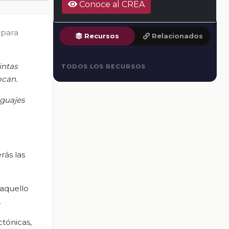
Conoce al CREA
 para
Recursos
Relacionados
intas
TODOS LOS RECURSOS
vocan
.
nguajes
rás las
 aquello
.
ctónicas,