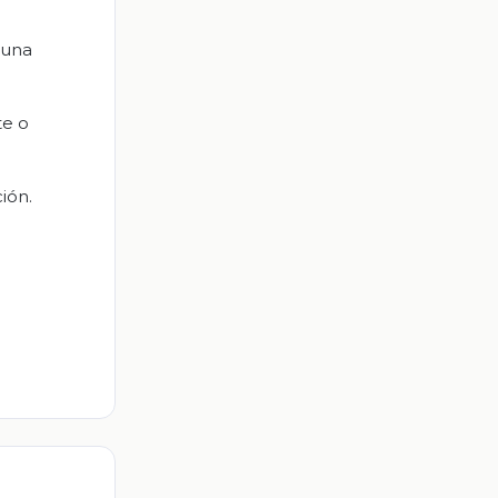
 una
te o
ión.