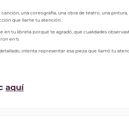
a canción, una coreografía, una obra de teatro, una pintura,
ucción que llame tu atención.
be en tu libreta porqué te agradó, que cualidades observas
on en ti.
detallado, intenta representar esa pieza que llamó tu atenc
ic
aquí