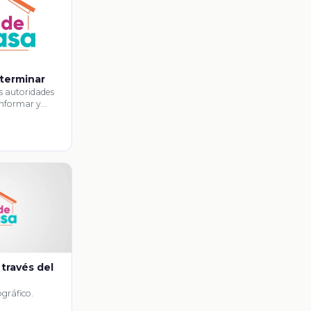
 terminar
as autoridades
 informar y
 través del
ográfico.