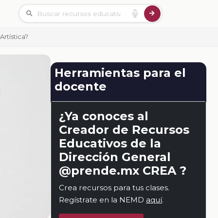
rtística?
Herramientas para el
docente
¿Ya conoces al
Creador de Recursos
Educativos de la
Dirección General
@prende.mx CREA ?
Crea recursos para tus clases.
Regístrate en la NEMD
aquí
.