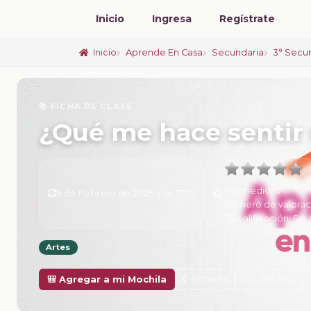
Inicio
Ingresa
Regístrate
Inicio
Aprende En Casa
Secundaria
3° Secu
📚 FICHA DE CLASE
¿Qué me hace sentir 
Promedio:
0
6 de Febrero de 2025 a las 17:10
Número de valorac
Tu calificación:
Sin 
Artes
Anterior
Siguiente
🎒 Agregar a mi Mochila