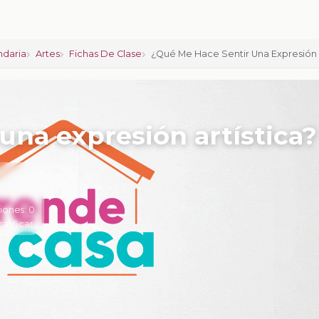
ndaria
Artes
Fichas De Clase
¿Qué Me Hace Sentir Una Expresión A
una expresión artística?
iones:
0
calificar