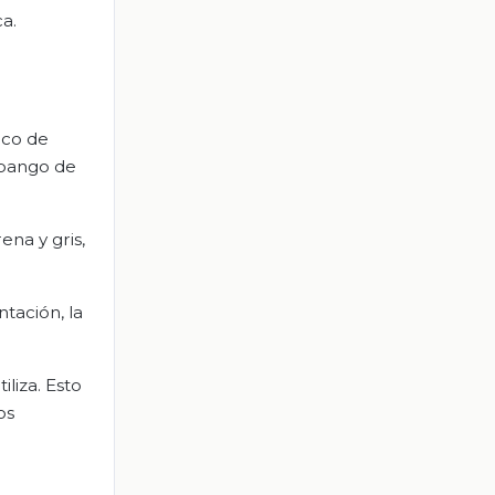
a.
ico de
apango de
ena y gris,
tación, la
liza. Esto
os