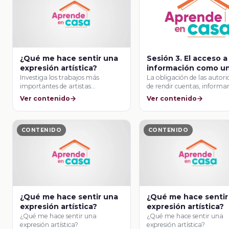
¿Qué me hace sentir una
Sesión 3. El acceso a 
expresión artística?
información como u
derecho fundamenta
Investiga los trabajos más
La obligación de las autor
importantes de artistas
de rendir cuentas, informar
mexicanos para reconocer la
actuar con …
Ver contenido
Ver contenido
diversidad …
CONTENIDO
CONTENIDO
¿Qué me hace sentir una
¿Qué me hace sentir
expresión artística?
expresión artística?
¿Qué me hace sentir una
¿Qué me hace sentir una
expresión artística?
expresión artística?