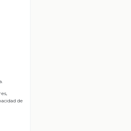
a.
res,
apacidad de