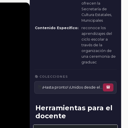
ofrecen la
Secretaría de
Cultura Estatales,
Municipales
Contenido Específico:
reconoce los
aprendizajes del
ciclo escolar a
través de la
organización de
una ceremonia de
graduac
📚 COLECCIONES
📚
¡Hasta pronto! ¡Unidos desde el corazón!
🎒
Herramientas para el
docente