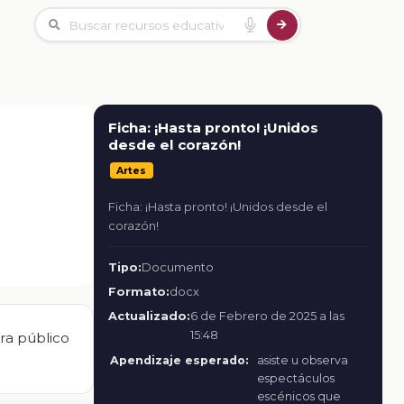
Ficha: ¡Hasta pronto! ¡Unidos
desde el corazón!
Artes
Ficha: ¡Hasta pronto! ¡Unidos desde el
corazón!
Tipo:
Documento
Formato:
docx
Actualizado:
6 de Febrero de 2025 a las
15:48
ara público
Apendizaje esperado:
asiste u observa
espectáculos
escénicos que