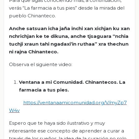
Para que sigas conociendo más, a continuación,
verás “La farmacia a tus pies” desde la mirada del
pueblo Chinanteco.
Anche
satsuan
icha
jaña
inchi
xan
xichjan
ku
xan
nchrichjan
ke te
dikuna
, anche
tjsaguara
“
nchia
tuchji
xraun
tahi
ngadaxi’in
ruthaa
”
xra
thechun
ni
rajna
Chinanteco.
Observa el siguiente video:
Ventana a mi Comunidad. Chinantecos.
La
farmacia a tus pies
.
https://ventanaamicomunidad.org/V/myZp7
W4v
Espero que te haya sido ilustrativo y muy
interesante ese concepto de aprender a curar a
través de los sueños, la idea de la curación no solo