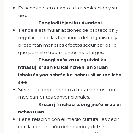
Es accesible en cuanto a la recolección y su
uso.
Tangiadithjani
ku
dundeni
.
Tiende a estimular acciones de protección y
regulación de las funciones del organismo y
presentan menores efectos secundarios, lo
que permite tratamientos más largos.
Thengijne’e
xrua
nguixini
ku
nthasuji
xruan
ku
kai
ncheni’an
xruan
ichaku’a
yaa
nche’e
ke
nchau
sii
xruan
icha
see
.
Sirve de complemento a tratamientos con
medicamentos convencionales.
Xruan
ji’i
nchau
tsengijne’e
xrua
xi
nchexruan
.
Tiene relación con el medio cultural, es decir,
con la concepción del mundo y del ser