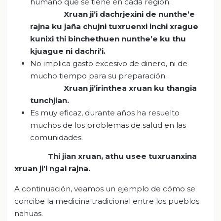
humano que se tiene en cada región.
Xruan
ji’i
dachrjexini
de
nunthe’e
rajna
ku
jaña
chujni
tuxruenxi
inchi
xrague
kunixi
thi
binchethuen
nunthe’e
ku
thu
kjuague
ni
dachri’i
.
No implica gasto excesivo de dinero, ni de
mucho tiempo para su preparación.
Xruan
ji’irinthea
xruan
ku
thangia
tunchjian
.
Es muy eficaz, durante años ha resuelto
muchos de los problemas de salud en las
comunidades.
Thi
jia
n
xruan
,
athu
usee
tuxruanxina
xruan
ji’i
ngai
rajna
.
A continuación, veamos un ejemplo de cómo se
concibe la medicina tradicional entre los pueblos
nahuas.