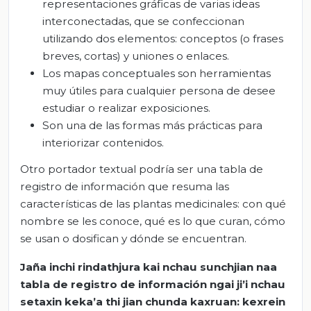
representaciones gráficas de varias ideas
interconectadas, que se confeccionan
utilizando dos elementos: conceptos (o frases
breves, cortas) y uniones o enlaces.
Los mapas conceptuales son herramientas
muy útiles para cualquier persona de desee
estudiar o realizar exposiciones.
Son una de las formas más prácticas para
interiorizar contenidos.
Otro portador textual podría ser una tabla de
registro de información que resuma las
características de las plantas medicinales: con qué
nombre se les conoce, qué es lo que curan, cómo
se usan o dosifican y dónde se encuentran.
Jaña
inchi
rindathjura
kai
nchau
sunchjian
naa
tabla de registro de información
ngai
ji’i
nchau
setaxin
keka’a
thi
jian
chunda
kaxruan
:
kexrein