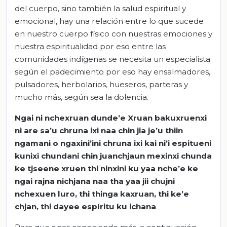
del cuerpo, sino también la salud espiritual y
emocional, hay una relación entre lo que sucede
en nuestro cuerpo físico con nuestras emociones y
nuestra espiritualidad por eso entre las
comunidades indígenas se necesita un especialista
según el padecimiento por eso hay ensalmadores,
pulsadores, herbolarios, hueseros, parteras y
mucho más, según sea la dolencia.
Ngai
ni
nchexruan
dunde’e
Xruan
bakuxruenxi
ni are
sa’u
chruna
ixi
naa
chin
jia
je’u
thiin
ngamani
o
ngaxini’ini
chruna
ixi
kai
ni’i
espitueni
kunixi
chundani
chin
juanchjaun
mexinxi
chunda
ke
tjseene
xruen
thi
ninxini
ku
yaa
nche’e
ke
ngai
rajna
nichjana
naa
tha
yaa
jii
chujni
nchexuen
luro
,
thi
thing
a
kaxruan
,
thi
ke’e
chjan
,
thi
dayee
espíritu
ku
ichana