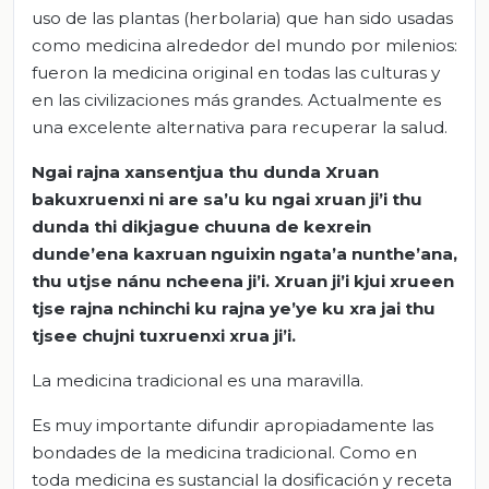
uso de las plantas (herbolaria) que han sido usadas
como medicina alrededor del mundo por milenios:
fueron la medicina original en todas las culturas y
en las civilizaciones más grandes. Actualmente es
una excelente alternativa para recuperar la salud.
Ngai
rajna
xansentjua
thu
dunda
Xruan
bakuxruenxi
ni are
sa’u
ku
ngai
xruan
ji’i
thu
dunda
thi
dikjague
chuuna
de
kexrein
dunde’ena
kaxruan
nguixin
ngata’a
nunthe’ana
,
thu
utjse
nánu
ncheena
ji’i
.
Xruan
ji’i
kjui
xrueen
tjse
rajna
nchinchi
ku
rajna
ye’ye
ku
xra
jai
thu
tjsee
chujni
tuxruenxi
xrua
ji’i
.
La medicina tradicional es una maravilla.
Es muy importante difundir apropiadamente las
bondades de la medicina tradicional. Como en
toda medicina es sustancial la dosificación y receta