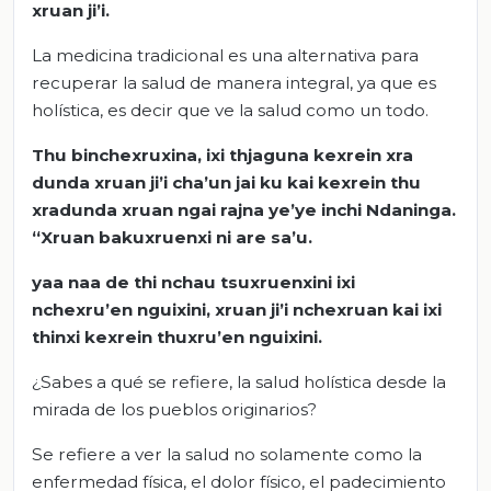
xruan
ji’i
.
La medicina tradicional es una alternativa para
recuperar la salud de manera integral, ya que es
holística, es decir que ve la salud como un todo.
Thu
binchexruxina
,
ixi
thjaguna
kexrein
xra
dun
da
xruan
ji’i
cha’un
jai
ku
kai
kexrein
thu
xradunda
xruan
ngai
rajna
ye’ye
inchi
Ndaninga
.
“
Xruan
bakuxruenxi
ni are
sa’u
.
yaa
naa
de
thi
nchau
tsuxruenxini
ixi
nchexru’en
nguixini
,
xruan
ji’i
nchexruan
kai
ixi
thinxi
kexrein
thuxru’en
nguixini
.
¿Sabes a qué se refiere, la salud holística desde la
mirada de los pueblos originarios?
Se refiere a ver la salud no solamente como la
enfermedad física, el dolor físico, el padecimiento