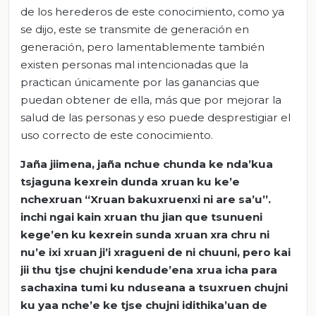
de los herederos de este conocimiento, como ya
se dijo, este se transmite de generación en
generación, pero lamentablemente también
existen personas mal intencionadas que la
practican únicamente por las ganancias que
puedan obtener de ella, más que por mejorar la
salud de las personas y eso puede desprestigiar el
uso correcto de este conocimiento.
Jaña
jiimena
,
jaña
nchue
chunda ke
nda’kua
tsjaguna
kexrein
dunda
xruan
ku
ke’e
nchexruan
“
Xruan
bakuxruenxi
ni are
sa’u
”.
inchi
ngai
kain
xruan
thu
jian
que
tsunueni
kege’en
ku
kexrein
sunda
xruan
xra
chru
ni
nu’e
ixi
xruan
ji’i
xragueni
de ni
chuuni
, pero
kai
jii
thu
tjse
chujni
kendude’ena
xrua
icha
para
sachaxina
tumi
ku
nduseana
a
tsuxruen
chujni
ku
yaa
nche’e
ke
tjse
chujni
idithika’uan
de