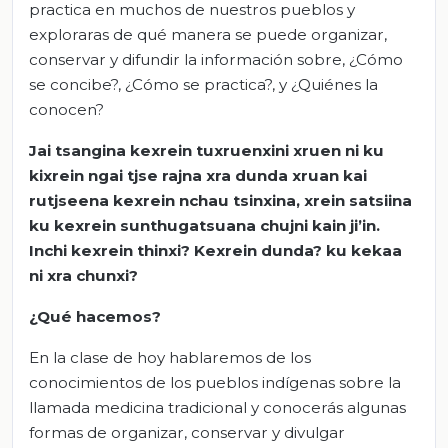
practica en muchos de nuestros pueblos y
exploraras de qué manera se puede organizar,
conservar y difundir la información sobre, ¿Cómo
se concibe?, ¿Cómo se practica?, y ¿Quiénes la
conocen?
Jai
tsangina
kexrein
tuxruenxini
xruen
ni
ku
kixrein
ngai
tjse
rajna
xra
dunda
xruan
kai
rutjseena
kexrein
nchau
tsinxina
,
xrein
satsiina
ku
kexrein
sunthugatsuana
chujni
kain
ji’in
.
Inchi
kexrein
thinxi
?
Kexrein
dunda?
ku
kekaa
ni
xra
chunxi
?
¿
Qué hacemos?
En la clase de hoy hablaremos de los
conocimientos de los pueblos indígenas sobre la
llamada medicina tradicional y conocerás algunas
formas de organizar, conservar y divulgar