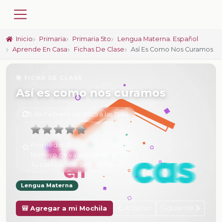
Inicio
Primaria
Primaria 5to
Lengua Materna. Español
Aprende En Casa
Fichas De Clase
Así Es Como Nos Curamos
📚 FICHA DE CLASE
Así es como nos curamos
6 de Febrero de 2025 a las 15:44
Promedio:
0
Número de valoraciones:
0
Tu calificación:
Sin calificar
Lengua Materna
Anterior
Siguiente
🎒 Agregar a mi Mochila