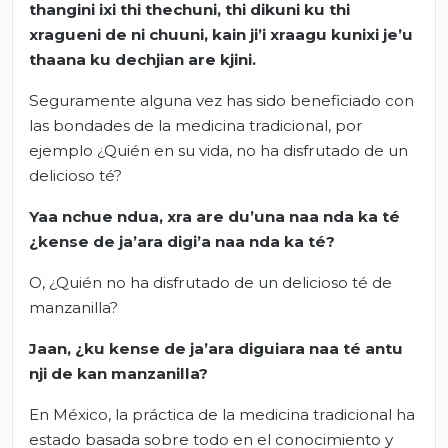
thangini
ixi
thi
thechuni
,
thi
dikuni
ku
thi
xragueni
de ni
chuuni
,
kain
ji’i
xraagu
kunixi
je’u
thaana
ku
dechjian
are
kjini
.
Seguramente alguna vez has sido beneficiado con
las bondades de la medicina tradicional, por
ejemplo ¿Quién en su vida, no ha disfrutado de un
delicioso té?
Yaa
nchue
ndua
,
xra
are
du’una
naa
nda
ka
té
¿
kense
de
ja’ara
digi’a
naa
nda
ka
té?
O, ¿Quién no ha disfrutado de un delicioso té de
manzanilla?
Jaan
, ¿
ku
kense
de
ja’ara
diguiara
naa
té
antu
nji
de kan manzanilla?
En México, la práctica de la medicina tradicional ha
estado basada sobre todo en el conocimiento y