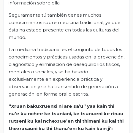
información sobre ella.
Seguramente tú también tienes muchos
conocimientos sobre medicina tradicional, ya que
ésta ha estado presente en todas las culturas del
mundo.
La medicina tradicional es el conjunto de todos los
conocimientos y prácticas usadas en la prevención,
diagnóstico y eliminación de desequilibrios físicos,
mentales o sociales, y se ha basado
exclusivamente en experiencia práctica y
observación y se ha transmitido de generación a
generación, en forma oral o escrita.
“
Xruan
bakuxrue
nxi
ni are
sa’u
”
yaa
kain
thi
nu’e
ku
nchee
ke
tsuniani
, ke
tsunueni
ke
rinau
rutseni
ku
kai
nchexrue’en
thi
thimani
ku
kai
thi
thexraxauni
ku
thi
thunu’eni
ku
kain
kain
ji’i