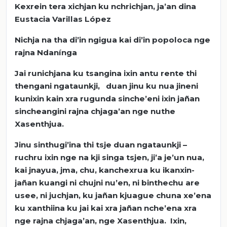
Kexrein tera xichjan ku nchrichjan, ja’an dina
Eustacia Varillas López
Nichja na tha di’in ngigua kai di’in popoloca nge
rajna Ndanínga
Jai runichjana ku tsangina ixin antu rente thi
thengani ngataunkji, duan jinu ku nua jineni
kunixin kain xra rugunda sinche’eni ixin jañan
sincheangini rajna chjaga’an nge nuthe
Xasenthjua.
Jinu sinthugi’ina thi tsje duan ngataunkji –
ruchru ixin nge na kji singa tsjen, ji’a je’un nua,
kai jnayua, jma, chu, kanchexrua ku ikanxin-
jañan kuangi ni chujni nu’en, ni binthechu are
usee, ni juchjan, ku jañan kjuague chuna xe’ena
ku xanthiina ku jai kai xra jañan nche’ena xra
nge rajna chjaga’an, nge Xasenthjua. Ixin,