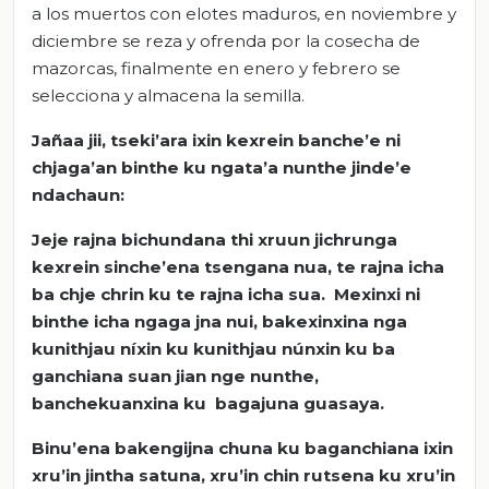
a los muertos con elotes maduros, en noviembre y
diciembre se reza y ofrenda por la cosecha de
mazorcas, finalmente en enero y febrero se
selecciona y almacena la semilla.
Jañaa jii, tseki’ara ixin kexrein banche’e ni
chjaga’an binthe ku ngata’a nunthe jinde’e
ndachaun:
Jeje rajna bichundana thi xruun jichrunga
kexrein sinche’ena tsengana nua, te rajna icha
ba chje chrin ku te rajna icha sua. Mexinxi ni
binthe icha ngaga jna nui, bakexinxina nga
kunithjau níxin ku kunithjau núnxin ku ba
ganchiana suan jian nge nunthe,
banchekuanxina ku bagajuna guasaya.
Binu’ena bakengijna chuna ku baganchiana ixin
xru’in jintha satuna, xru’in chin rutsena ku xru’in