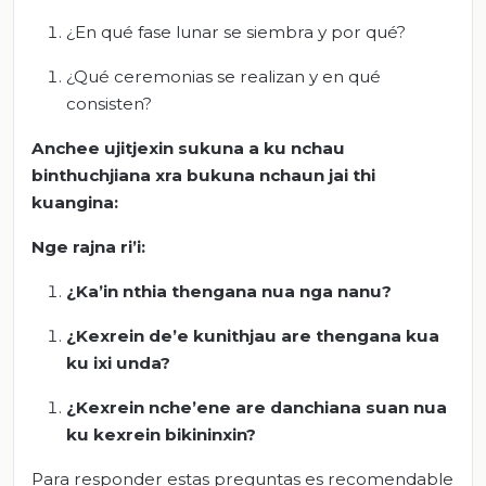
¿En qué fase lunar se siembra y por qué?
¿Qué ceremonias se realizan y en qué
consisten?
Anchee ujitjexin sukuna a ku nchau
binthuchjiana xra bukuna nchaun jai thi
kuangina:
Nge rajna ri’i:
¿Ka’in nthia thengana nua nga nanu?
¿Kexrein de’e kunithjau are thengana kua
ku ixi unda?
¿Kexrein nche’ene are danchiana suan nua
ku kexrein bikininxin?
Para responder estas preguntas es recomendable