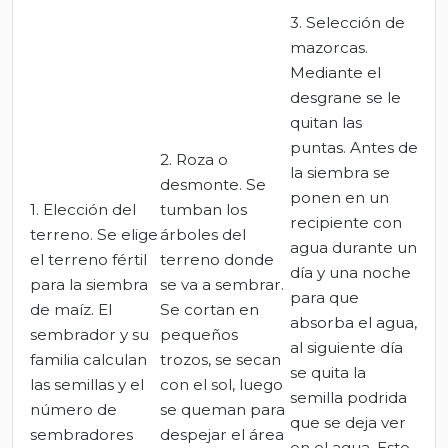
3. Selección de
mazorcas.
Mediante el
desgrane se le
quitan las
puntas. Antes de
2. Roza o
la siembra se
desmonte. Se
ponen en un
1. Elección del
tumban los
recipiente con
terreno. Se elige
árboles del
agua durante un
el terreno fértil
terreno donde
día y una noche
para la siembra
se va a sembrar.
para que
de maíz. El
Se cortan en
absorba el agua,
sembrador y su
pequeños
al siguiente día
familia calculan
trozos, se secan
se quita la
las semillas y el
con el sol, luego
semilla podrida
número de
se queman para
que se deja ver
sembradores
despejar el área
en el agua. Esto