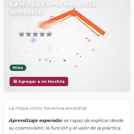
La milpa como herencia
ancestral
6 de Febrero de 2025 a las 16:24
Promedio:
0
Número de valoraciones:
0
Tu calificación:
Sin calificar
Milpa
Anterior
🎒 Agregar a mi Mochila
La milpa como herencia ancestral
Aprendizaje esperado:
es capaz de explicar desde
su cosmovisión, la función y el valor de la práctica