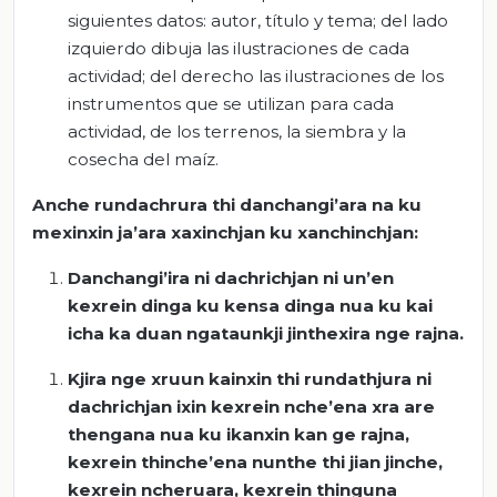
siguientes datos: autor, título y tema; del lado
izquierdo dibuja las ilustraciones de cada
actividad; del derecho las ilustraciones de los
instrumentos que se utilizan para cada
actividad, de los terrenos, la siembra y la
cosecha del maíz.
Anche rundachrura thi danchangi’ara na ku
mexinxin ja’ara xaxinchjan ku xanchinchjan:
Danchangi’ira ni dachrichjan ni un’en
kexrein dinga ku kensa dinga nua ku kai
icha ka duan ngataunkji jinthexira nge rajna.
Kjira nge xruun kainxin thi rundathjura ni
dachrichjan ixin kexrein nche’ena xra are
thengana nua ku ikanxin kan ge rajna,
kexrein thinche’ena nunthe thi jian jinche,
kexrein ncheruara, kexrein thinguna