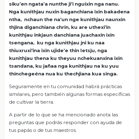
siku’en ngata’a nunthe ji’i nguixin nga nanu.
Nga kunithjau nuxin baganchiana ixin bakadena
ntha, nchaun the na’un nge kunithjau naunxin
thjina diganchiana chrin, ku are uthexi’in
kunithjau inkjaun danchiana juachaxin ixin
tsengana, ku nga kunithjau jni ku naa
thiuxruxi’ina ixin ujide’e thin letsju, nga
kunithjau thena ku theyuu nchekuanxina ixin
tsandana, ku jañaa nga kunithjau na ku yuu
thinchegeéna nua ku thechjiana kua singa.
Seguramente en tu comunidad habrá prácticas
similares, pero también algunas formas específicas
de cultivar la tierra.
A partir de lo que se ha mencionado anota las
preguntas que podrás responder con ayuda de
tus papás o de tus maestros.