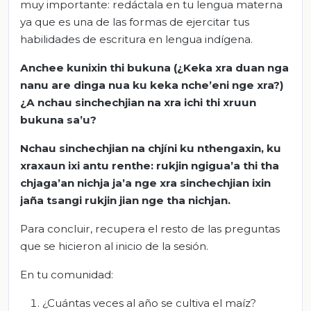
muy importante: redáctala en tu lengua materna
ya que es una de las formas de ejercitar tus
habilidades de escritura en lengua indígena.
Anchee kunixin thi bukuna (¿Keka xra duan nga
nanu are dinga nua ku keka nche’eni nge xra?)
¿A nchau sinchechjian na xra ichi thi xruun
bukuna sa’u?
Nchau sinchechjian na chjíni ku nthengaxin, ku
xraxaun ixi antu renthe: rukjin ngigua’a thi tha
chjaga’an nichja ja’a nge xra sinchechjian ixin
jaña tsangi rukjin jian nge tha nichjan.
Para concluir, recupera el resto de las preguntas
que se hicieron al inicio de la sesión.
En tu comunidad:
¿Cuántas veces al año se cultiva el maíz?