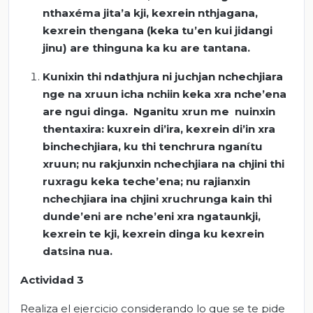
nthaxéma jita’a kji, kexrein nthjagana,
kexrein thengana (keka tu’en kui jidangi
jinu) are thinguna ka ku are tantana.
Kunixin thi ndathjura ni juchjan nchechjiara
nge na xruun icha nchiin keka xra nche’ena
are ngui dinga. Nganitu xrun me nuinxin
thentaxira: kuxrein di’ira, kexrein di’in xra
binchechjiara, ku thi tenchrura nganítu
xruun; nu rakjunxin nchechjiara na chjini thi
ruxragu keka teche’ena; nu rajianxin
nchechjiara ina chjini xruchrunga kain thi
dunde’eni are nche’eni xra ngataunkji,
kexrein te kji, kexrein dinga ku kexrein
datsina nua.
Actividad 3
Realiza el ejercicio considerando lo que se te pide