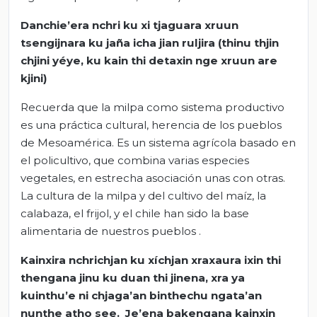
Danchie’era nchri ku xi tjaguara xruun
tsengijnara ku jaña icha jian ruljira (thinu thjin
chjini yéye, ku kain thi detaxin nge xruun are
kjini)
Recuerda que la milpa como sistema productivo
es una práctica cultural, herencia de los pueblos
de Mesoamérica. Es un sistema agrícola basado en
el policultivo, que combina varias especies
vegetales, en estrecha asociación unas con otras.
La cultura de la milpa y del cultivo del maíz, la
calabaza, el frijol, y el chile han sido la base
alimentaria de nuestros pueblos .
Kainxira nchrichjan ku xíchjan xraxaura ixin thi
thengana jinu ku duan thi jinena, xra ya
kuinthu’e ni chjaga’an binthechu ngata’an
nunthe atho see. Je’ena bakengana kainxin