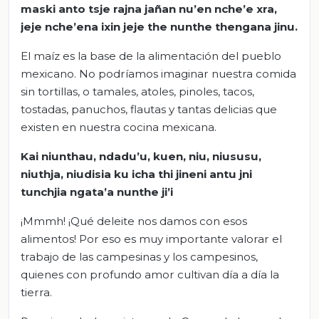
maski anto tsje rajna jañan nu’en nche’e xra,
jeje nche’ena ixin jeje the nunthe thengana jinu.
El maíz es la base de la alimentación del pueblo
mexicano. No podríamos imaginar nuestra comida
sin tortillas, o tamales, atoles, pinoles, tacos,
tostadas, panuchos, flautas y tantas delicias que
existen en nuestra cocina mexicana.
Kai niunthau, ndadu’u, kuen, niu, niususu,
niuthja, niudisia ku icha thi jineni antu jni
tunchjia ngata’a nunthe ji’i
¡Mmmh! ¡Qué deleite nos damos con esos
alimentos! Por eso es muy importante valorar el
trabajo de las campesinas y los campesinos,
quienes con profundo amor cultivan día a día la
tierra.