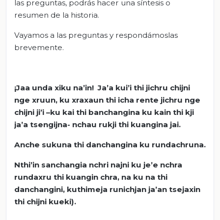
las preguntas, podrás hacer una síntesis o
resumen de la historia.
Vayamos a las preguntas y respondámoslas
brevemente.
¡Jaa unda xiku na’in! Ja’a kui’i thi jichru chijni
nge xruun, ku xraxaun thi icha rente jichru nge
chijni ji’i –ku kai thi banchangina ku kain thi kji
ja’a tsengijna- nchau rukji thi kuangina jai.
Anche sukuna thi danchangina ku rundachruna.
Nthi’in sanchangia nchri najni ku je’e nchra
rundaxru thi kuangin chra, na ku na thi
danchangini, kuthimeja runichjan ja’an tsejaxin
thi chijni kueki).