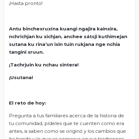
¡Hasta pronto!
Antu binchexruxína kuangi ngajira kainxira,
nchrichjan ku xichjan, anchee sátsji kuthimejan
sutana ku rina’un ixin tuin rukjana nge nchia
tangini xruun.
¡Tachrjuin ku nchau sintera!
¡Usutana!
El reto de hoy:
Pregunta a tus familiares acerca de la historia de
tu comunidad, pídeles que te cuenten como era
antes, si saben como se originó y los cambios que
ha tenido y lo que se conserva en sus tradiciones,