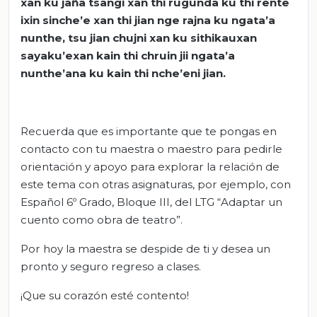
xan ku jaña tsangi xan thi rugunda ku thi rente
ixin sinche’e xan thi jian nge rajna ku ngata’a
nunthe, tsu jian chujni xan ku sithikauxan
sayaku’exan kain thi chruin jii ngata’a
nunthe’ana ku kain thi nche’eni jian.
Recuerda que es importante que te pongas en
contacto con tu maestra o maestro para pedirle
orientación y apoyo para explorar la relación de
este tema con otras asignaturas, por ejemplo, con
Español 6º Grado, Bloque III, del LTG “Adaptar un
cuento como obra de teatro”.
Por hoy la maestra se despide de ti y desea un
pronto y seguro regreso a clases.
¡Que su corazón esté contento!