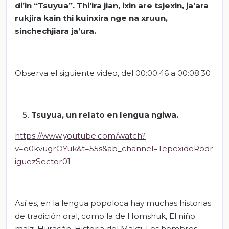
di’in “Tsuyua”. Thi’ira jian, ixin are tsjexin, ja’ara
rukjira kain thi kuinxira nge na xruun,
sinchechjiara ja’ura.
Observa el siguiente video, del 00:00:46 a 00:08:30
Tsuyua, un relato en lengua ngiwa.
https://www.youtube.com/watch?
v=o0kvugrOYuk&t=55s&ab_channel=TepexideRodr
iguezSector01
Así es, en la lengua popoloca hay muchas historias
de tradición oral, como la de Homshuk, El niño
maíz, Huracán, Historia del Makti, Los hombres