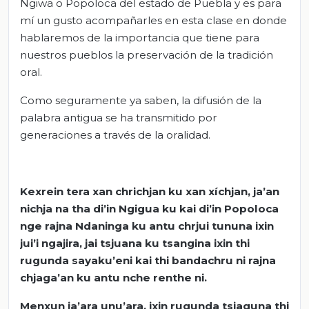
Ngiwa o Popoloca del estado de Puebla y es para
mí un gusto acompañarles en esta clase en donde
hablaremos de la importancia que tiene para
nuestros pueblos la preservación de la tradición
oral.
Como seguramente ya saben, la difusión de la
palabra antigua se ha transmitido por
generaciones a través de la oralidad.
Kexrein tera xan chrichjan ku xan xíchjan, ja’an
nichja na tha di’in Ngigua ku kai di’in Popoloca
nge rajna Ndaninga ku antu chrjui tununa ixin
jui’i ngajira, jai tsjuana ku tsangina ixin thi
rugunda sayaku’eni kai thi bandachru ni rajna
chjaga’an ku antu nche renthe ni.
Menxun ja’ara unu’ara, ixin rugunda tsjaguna thi