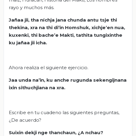
rayo y muchos más.
Jañaa jii, tha níchja jana chunda antu tsje thi
thekina, xra na thi di’in Homshuk, xichje’en nua,
kuxenki, thi bache’e Makti, tathita tungixinthe
ku jañaa jii icha.
Ahora realiza el siguiente ejercicio.
Jaa unda na’in, ku anche rugunda sekengijnana
ixin sithuchjiana na xra.
Escribe en tu cuadeno las siguientes preguntas,
¿De acuerdo?
Suixin dekji nge thanchaun, ¿A nchau?