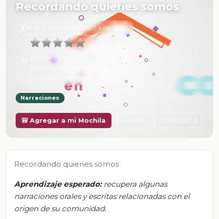
Recordando quienes somos
6 de Febrero de 2025 a las 16:24
Promedio:
0
Número de valoraciones:
0
Tu calificación:
Sin calificar
Narraciones
Anterior
Siguiente
🎒 Agregar a mi Mochila
Recordando quienes somos
Aprendizaje esperado:
recupera algunas
narraciones orales y escritas relacionadas con el
origen de su comunidad.