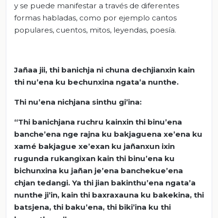
y se puede manifestar a través de diferentes
formas habladas, como por ejemplo cantos
populares, cuentos, mitos, leyendas, poesía.
Jañaa jii, thi banichja ni chuna dechjianxin kain
thi nu’ena ku bechunxina ngata’a nunthe.
Thi nu’ena nichjana sinthu gi’ina:
“Thi banichjana ruchru kainxin thi binu’ena
banche’ena nge rajna ku bakjaguena xe’ena ku
xamé bakjague xe’exan ku jañanxun ixin
rugunda rukangixan kain thi binu’ena ku
bichunxina ku jañan je’ena banchekue’ena
chjan tedangi. Ya thi jian bakinthu’ena ngata’a
nunthe ji’in, kain thi baxraxauna ku bakekina, thi
batsjena, thi baku’ena, thi biki’ina ku thi