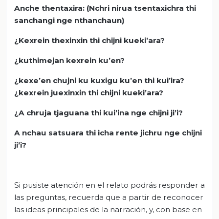
Anche thentaxira: (Nchri nirua tsentaxichra thi
sanchangi nge nthanchaun)
¿Kexrein thexinxin thi chijni kueki’ara?
¿kuthimejan kexrein ku’en?
¿kexe’en chujni ku kuxigu ku’en thi kui’ira?
¿kexrein juexinxin thi chijni kueki’ara?
¿A chruja tjaguana thi kui’ina nge chijni ji’i?
A nchau satsuara thi icha rente jichru nge chijni
ji’i?
Si pusiste atención en el relato podrás responder a
las preguntas, recuerda que a partir de reconocer
las ideas principales de la narración, y, con base en