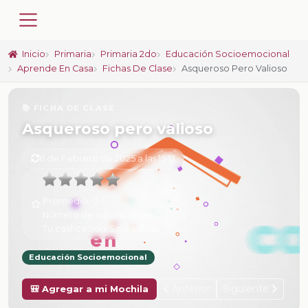
Inicio
Primaria
Primaria 2do
Educación Socioemocional
Aprende En Casa
Fichas De Clase
Asqueroso Pero Valioso
📚 FICHA DE CLASE
Asqueroso pero valioso
6 de Febrero de 2025 a las 15:12
Promedio:
0
Número de valoraciones:
0
Tu calificación:
Sin calificar
Educación Socioemocional
Anterior
Siguiente
🎒 Agregar a mi Mochila