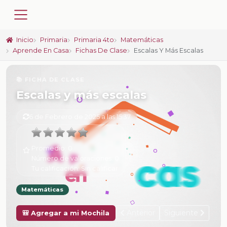
Inicio
Primaria
Primaria 4to
Matemáticas
Aprende En Casa
Fichas De Clase
Escalas Y Más Escalas
📚 FICHA DE CLASE
Escalas y más escalas
6 de Febrero de 2025 a las 15:37
Promedio:
0
Número de valoraciones:
0
Tu calificación:
Sin calificar
Matemáticas
Anterior
Siguiente
🎒 Agregar a mi Mochila