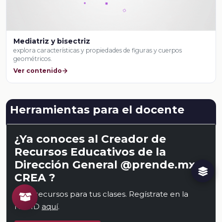
Mediatriz y bisectriz
explora características y propiedades de figuras y cuerpos
geométricos.
Ver contenido
Herramientas para el docente
¿Ya conoces al Creador de
Recursos Educativos de la
Dirección General @prende.mx
CREA ?
Crea recursos para tus clases. Regístrate en la
NEMD
aquí
.