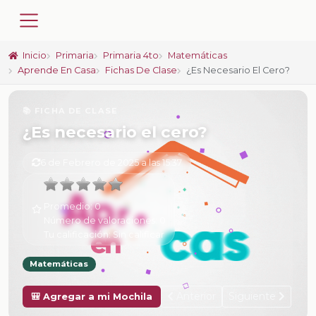
Inicio
Primaria
Primaria 4to
Matemáticas
Aprende En Casa
Fichas De Clase
¿Es Necesario El Cero?
📚 FICHA DE CLASE
¿Es necesario el cero?
6 de Febrero de 2025 a las 15:37
Promedio:
0
Número de valoraciones:
0
Tu calificación:
Sin calificar
Matemáticas
Anterior
Siguiente
🎒 Agregar a mi Mochila